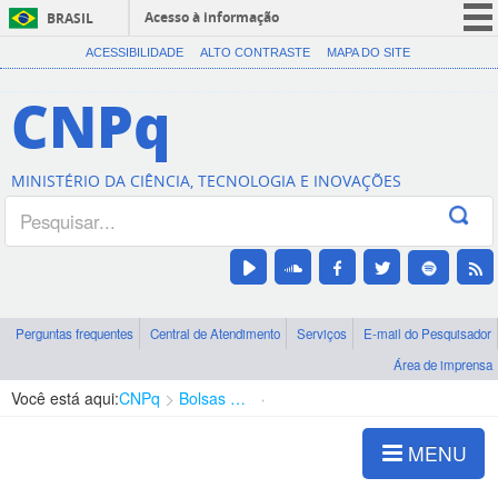
Acesso à informação
BRASIL
CORONAVÍRUS (COVID-19)
ACESSIBILIDADE
ALTO CONTRASTE
MAPA DO SITE
Participe
CNPq
Serviços
Legislação
MINISTÉRIO DA CIÊNCIA, TECNOLOGIA E INOVAÇÕES
Canais
Perguntas frequentes
Central de Atendimento
Serviços
E-mail do Pesquisador
Área de imprensa
Você está aqui:
CNPq
Bolsas e Auxílios Vigentes
Projetos de Pesquisa
MENU