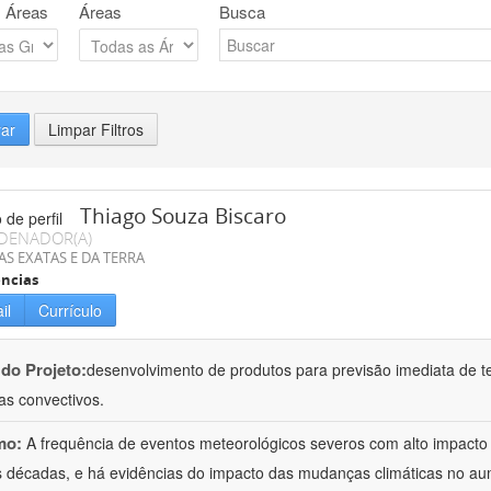
 Áreas
Áreas
Busca
rar
Limpar Filtros
Thiago Souza Biscaro
DENADOR(A)
AS EXATAS E DA TERRA
ncias
il
Currículo
 do Projeto:
desenvolvimento de produtos para previsão imediata de t
as convectivos.
mo:
A frequência de eventos meteorológicos severos com alto impact
s décadas, e há evidências do impacto das mudanças climáticas no a