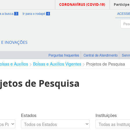
CORONAVÍRUS (COVID-19)
Participe
ra a busca
3
Ir para o rodapé
4
ACESSI
A E INOVAÇÕES
Perguntas frequentes
Central de Atendimento
Serv
olsas e Auxílios
Bolsas e Auxílios Vigentes
Projetos de Pesquisa
jetos de Pesquisa
Estados
Instituições