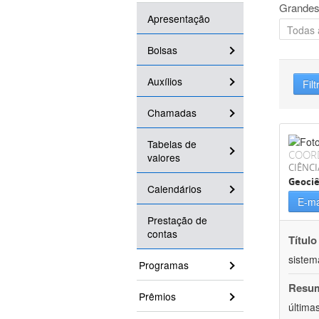
Grandes
Apresentação
Bolsas
Auxílios
Filt
Chamadas
Tabelas de
COOR
valores
CIÊNCI
Geociê
Calendários
E-ma
Prestação de
contas
Título
sistem
Programas
Resu
Prêmios
última