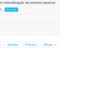
om intensificação de eventos severos
m
...
leia mais
o
Anterior
Próximo
Último →