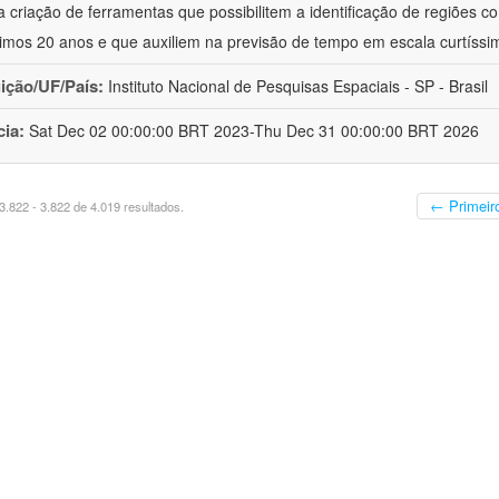
a criação de ferramentas que possibilitem a identificação de regiões c
timos 20 anos e que auxiliem na previsão de tempo em escala curtíssi
uição/UF/País:
Instituto Nacional de Pesquisas Espaciais - SP - Brasil
cia:
Sat Dec 02 00:00:00 BRT 2023-Thu Dec 31 00:00:00 BRT 2026
← Primeir
.822 - 3.822 de 4.019 resultados.