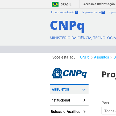
Acesso à informação
BRASIL
Ir para o conteúdo
1
Ir para o menu
2
Ir pa
CNPq
MINISTÉRIO DA CIÊNCIA, TECNOLOGI
Você está aqui:
CNPq
Assuntos
B
Pro
ASSUNTOS
Institucional
País
Bolsas e Auxílios