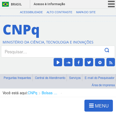
Acesso à informação
BRASIL
CORONAVÍRUS (COVID-19)
ACESSIBILIDADE
ALTO CONTRASTE
MAPA DO SITE
Participe
CNPq
Serviços
Legislação
MINISTÉRIO DA CIÊNCIA, TECNOLOGIA E INOVAÇÕES
Canais
Perguntas frequentes
Central de Atendimento
Serviços
E-mail do Pesquisador
Área de imprensa
Você está aqui:
CNPq
Bolsas e Auxílios Vigentes
Projetos de Pesquisa
MENU