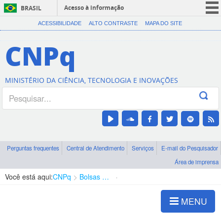
Acesso à informação
BRASIL
CORONAVÍRUS (COVID-19)
ACESSIBILIDADE
ALTO CONTRASTE
MAPA DO SITE
Participe
CNPq
Serviços
Legislação
MINISTÉRIO DA CIÊNCIA, TECNOLOGIA E INOVAÇÕES
Canais
Perguntas frequentes
Central de Atendimento
Serviços
E-mail do Pesquisador
Área de imprensa
Você está aqui:
CNPq
Bolsas e Auxílios Vigentes
Projetos de Pesquisa
MENU