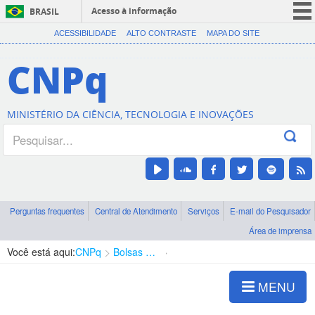
Acesso à informação
BRASIL
CORONAVÍRUS (COVID-19)
ACESSIBILIDADE
ALTO CONTRASTE
MAPA DO SITE
Participe
CNPq
Serviços
Legislação
MINISTÉRIO DA CIÊNCIA, TECNOLOGIA E INOVAÇÕES
Canais
Perguntas frequentes
Central de Atendimento
Serviços
E-mail do Pesquisador
Área de imprensa
Você está aqui:
CNPq
Bolsas e Auxílios Vigentes
Projetos de Pesquisa
MENU