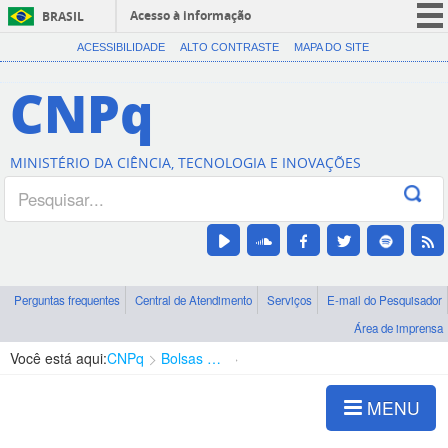
Acesso à informação
BRASIL
CORONAVÍRUS (COVID-19)
ACESSIBILIDADE
ALTO CONTRASTE
MAPA DO SITE
Participe
CNPq
Serviços
Legislação
MINISTÉRIO DA CIÊNCIA, TECNOLOGIA E INOVAÇÕES
Canais
Perguntas frequentes
Central de Atendimento
Serviços
E-mail do Pesquisador
Área de imprensa
Você está aqui:
CNPq
Bolsas e Auxílios Vigentes
Projetos de Pesquisa
MENU