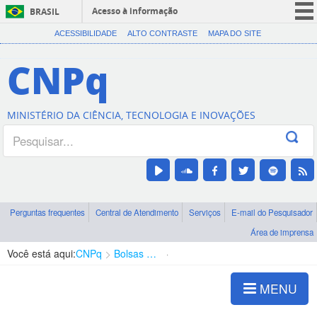
Acesso à informação
BRASIL
CORONAVÍRUS (COVID-19)
ACESSIBILIDADE
ALTO CONTRASTE
MAPA DO SITE
Participe
CNPq
Serviços
Legislação
MINISTÉRIO DA CIÊNCIA, TECNOLOGIA E INOVAÇÕES
Canais
Perguntas frequentes
Central de Atendimento
Serviços
E-mail do Pesquisador
Área de imprensa
Você está aqui:
CNPq
Bolsas e Auxílios Vigentes
Projetos de Pesquisa
MENU