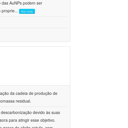
ho das AuNPs podem ser
 proprie
...
leia mais
ização da cadeia de produção de
iomassa residual.
a descarbonização devido às suas
ora para atingir esse objetivo.
 gases de efeito estufa, com