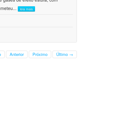
ometeu
...
leia mais
o
Anterior
Próximo
Último →