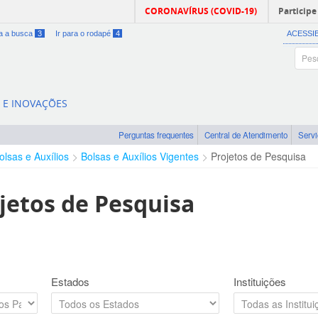
CORONAVÍRUS (COVID-19)
Participe
ra a busca
3
Ir para o rodapé
4
ACESSI
A E INOVAÇÕES
Perguntas frequentes
Central de Atendimento
Serv
olsas e Auxílios
Bolsas e Auxílios Vigentes
Projetos de Pesquisa
jetos de Pesquisa
Estados
Instituições