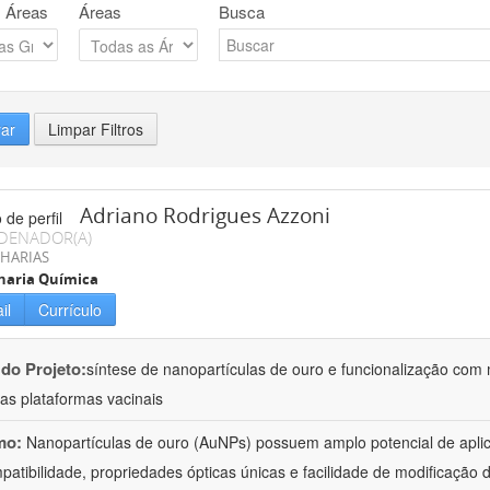
 Áreas
Áreas
Busca
rar
Limpar Filtros
Adriano Rodrigues Azzoni
DENADOR(A)
HARIAS
haria Química
il
Currículo
 do Projeto:
síntese de nanopartículas de ouro e funcionalização com
as plataformas vacinais
mo:
Nanopartículas de ouro (AuNPs) possuem amplo potencial de apli
patibilidade, propriedades ópticas únicas e facilidade de modificação d