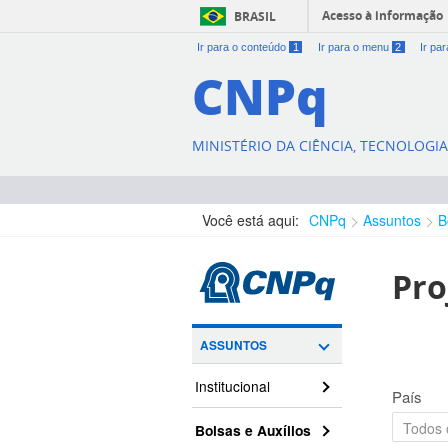
Acesso à informação
BRASIL
Ir para o conteúdo
1
Ir para o menu
2
Ir pa
CNPq
MINISTÉRIO DA CIÊNCIA, TECNOLOGI
Você está aqui:
CNPq
Assuntos
B
Pro
ASSUNTOS
Institucional
País
Bolsas e Auxílios