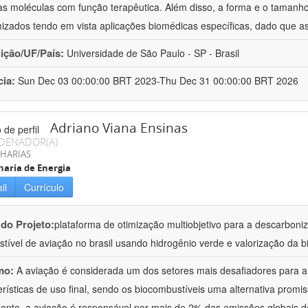
as moléculas com função terapêutica. Além disso, a forma e o taman
izados tendo em vista aplicações biomédicas específicas, dado que as
uição/UF/País:
Universidade de São Paulo - SP - Brasil
cia:
Sun Dec 03 00:00:00 BRT 2023-Thu Dec 31 00:00:00 BRT 2026
Adriano Viana Ensinas
DENADOR(A)
HARIAS
aria de Energia
il
Currículo
 do Projeto:
plataforma de otimização multiobjetivo para a descarbon
tível de aviação no brasil usando hidrogênio verde e valorização da b
mo:
A aviação é considerada um dos setores mais desafiadores para 
erísticas de uso final, sendo os biocombustíveis uma alternativa promiss
ente, a aviação é responsável por mais de 2% das emissões globais de