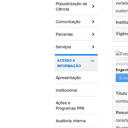
variad
Popularização da
Ciência
custom
Comunicação
Instit
Vigên
Parcerias
Serviços
COOR
ACESSO À
ENGEN
INFORMAÇÃO
Engenh
Apresentação
E-ma
Institucional
Título
combus
Ações e
Programas PPA
Resu
caract
Auditoria Interna
Atualm