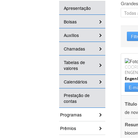
Grandes
Apresentação
Bolsas
Auxílios
Filt
Chamadas
Tabelas de
COOR
valores
ENGEN
Engen
Calendários
E-ma
Prestação de
contas
Título
de nov
Programas
Resu
Prêmios
biocom