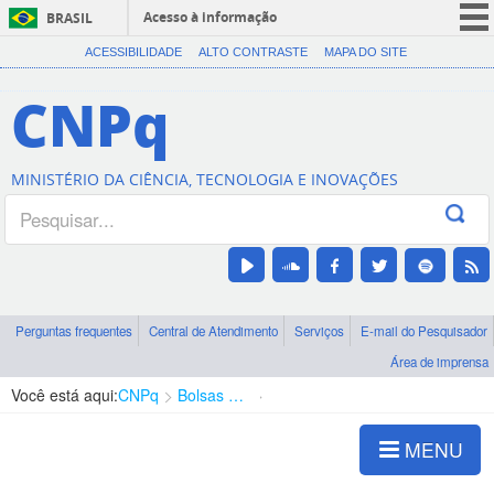
Acesso à informação
BRASIL
CORONAVÍRUS (COVID-19)
ACESSIBILIDADE
ALTO CONTRASTE
MAPA DO SITE
Participe
CNPq
Serviços
Legislação
MINISTÉRIO DA CIÊNCIA, TECNOLOGIA E INOVAÇÕES
Canais
Perguntas frequentes
Central de Atendimento
Serviços
E-mail do Pesquisador
Área de imprensa
Você está aqui:
CNPq
Bolsas e Auxílios Vigentes
Projetos de Pesquisa
MENU