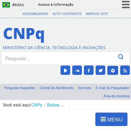
Acesso à informação
BRASIL
CORONAVÍRUS (COVID-19)
ACESSIBILIDADE
ALTO CONTRASTE
MAPA DO SITE
Participe
CNPq
Serviços
Legislação
MINISTÉRIO DA CIÊNCIA, TECNOLOGIA E INOVAÇÕES
Canais
Perguntas frequentes
Central de Atendimento
Serviços
E-mail do Pesquisador
Área de imprensa
Você está aqui:
CNPq
Bolsas e Auxílios Vigentes
Projetos de Pesquisa
MENU