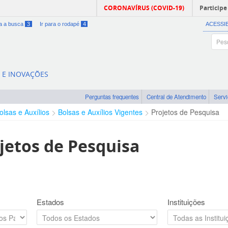
CORONAVÍRUS (COVID-19)
Participe
ra a busca
3
Ir para o rodapé
4
ACESSI
A E INOVAÇÕES
Perguntas frequentes
Central de Atendimento
Serv
olsas e Auxílios
Bolsas e Auxílios Vigentes
Projetos de Pesquisa
jetos de Pesquisa
Estados
Instituições