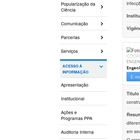
infecç
Popularização da
Ciência
Instit
Comunicação
Vigên
Parcerias
Serviços
COOR
ENGEN
ACESSO À
Engenh
INFORMAÇÃO
E-ma
Apresentação
Título
Institucional
constr
Ações e
Resu
Programas PPA
difere
em seu
Auditoria Interna
O cora