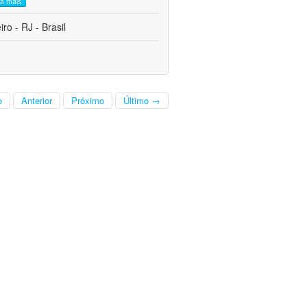
ia mais
o - RJ - Brasil
o
Anterior
Próximo
Último →