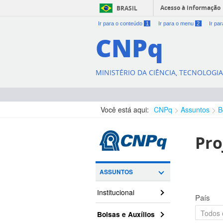
Acesso à informação
BRASIL
Ir para o conteúdo
1
Ir para o menu
2
Ir pa
CNPq
MINISTÉRIO DA CIÊNCIA, TECNOLOGI
Você está aqui:
CNPq
Assuntos
B
Pro
ASSUNTOS
Institucional
País
Bolsas e Auxílios