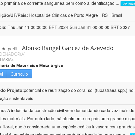
ão primária de corrente sanguínea bem como a identificação
...
leia mais
uição/UF/País:
Hospital de Clínicas de Porto Alegre - RS - Brasil
cia:
Thu Jan 11 00:00:00 BRT 2024-Sun Jan 31 00:00:00 BRT 2027
Afonso Rangel Garcez de Azevedo
DENADOR(A)
HARIAS
aria de Materiais e Metalúrgica
il
Currículo
 do Projeto:
potencial de reutilização do coral-sol (tubastraea spp.) n
ução sustentáveis
mo:
A indústria da construção civil vem demandando cada vez mais de
ntes materiais. Por outro lado, há atualmente no país uma grande dispe
 litoral, que é considerada uma espécie exótica invasora com grande
l-sol é um sério problema no setor portuário brasileiro, que vem e
...