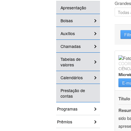
Grandes
Apresentação
Bolsas
Auxílios
Filt
Chamadas
Tabelas de
COOR
valores
CIÊNCI
Microb
Calendários
E-ma
Prestação de
contas
Título
Programas
Resu
sido b
Prêmios
aprese