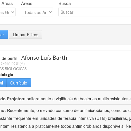
 Áreas
Áreas
Busca
rar
Limpar Filtros
Afonso Luís Barth
DENADOR(A)
AS BIOLÓGICAS
iologia
il
Currículo
 do Projeto:
monitoramento e vigilância de bactérias multirresistente
mo:
Recentemente, o elevado consumo de antimicrobianos, como os c
astante frequente em unidades de terapia intensiva (UTIs) brasileiras, 
ntam resistência a praticamente todos antimicrobianos disponíveis. N