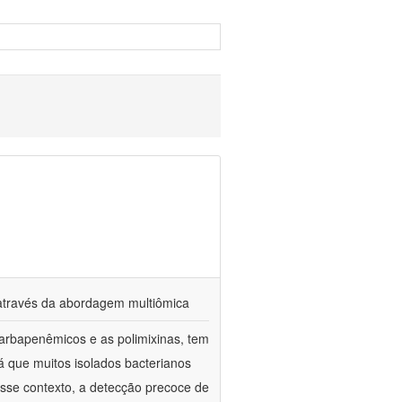
s através da abordagem multiômica
arbapenêmicos e as polimixinas, tem
já que muitos isolados bacterianos
esse contexto, a detecção precoce de