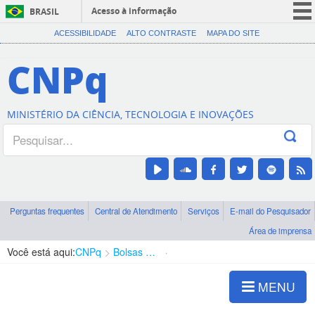
Acesso à informação
BRASIL
CORONAVÍRUS (COVID-19)
ACESSIBILIDADE
ALTO CONTRASTE
MAPA DO SITE
Participe
CNPq
Serviços
Legislação
MINISTÉRIO DA CIÊNCIA, TECNOLOGIA E INOVAÇÕES
Canais
Perguntas frequentes
Central de Atendimento
Serviços
E-mail do Pesquisador
Área de imprensa
Você está aqui:
CNPq
Bolsas e Auxílios Vigentes
Projetos de Pesquisa
MENU