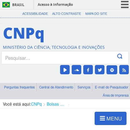
Acesso à informação
BRASIL
CORONAVÍRUS (COVID-19)
ACESSIBILIDADE
ALTO CONTRASTE
MAPA DO SITE
Participe
CNPq
Serviços
Legislação
MINISTÉRIO DA CIÊNCIA, TECNOLOGIA E INOVAÇÕES
Canais
Perguntas frequentes
Central de Atendimento
Serviços
E-mail do Pesquisador
Área de imprensa
Você está aqui:
CNPq
Bolsas e Auxílios Vigentes
Projetos de Pesquisa
MENU