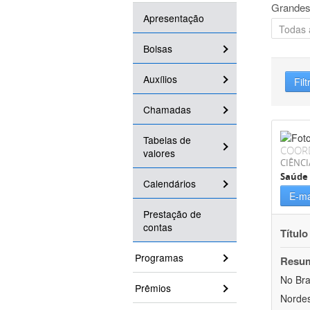
Grandes
Apresentação
Bolsas
Auxílios
Filt
Chamadas
Tabelas de
COOR
valores
CIÊNCI
Saúde 
Calendários
E-ma
Prestação de
contas
Título
Programas
Resu
No Bra
Prêmios
Nordes