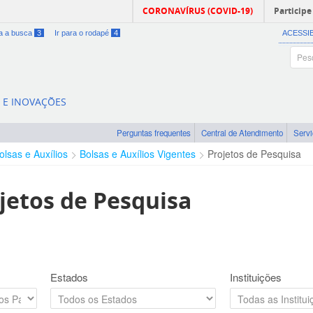
CORONAVÍRUS (COVID-19)
Participe
ra a busca
3
Ir para o rodapé
4
ACESSI
A E INOVAÇÕES
Perguntas frequentes
Central de Atendimento
Serv
olsas e Auxílios
Bolsas e Auxílios Vigentes
Projetos de Pesquisa
jetos de Pesquisa
Estados
Instituições