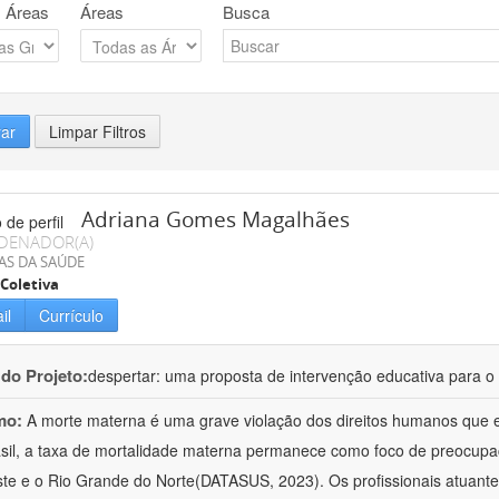
 Áreas
Áreas
Busca
rar
Limpar Filtros
Adriana Gomes Magalhães
DENADOR(A)
AS DA SAÚDE
Coletiva
il
Currículo
 do Projeto:
despertar: uma proposta de intervenção educativa para o 
mo:
A morte materna é uma grave violação dos direitos humanos que e
sil, a taxa de mortalidade materna permanece como foco de preocup
te e o Rio Grande do Norte(DATASUS, 2023). Os profissionais atuant