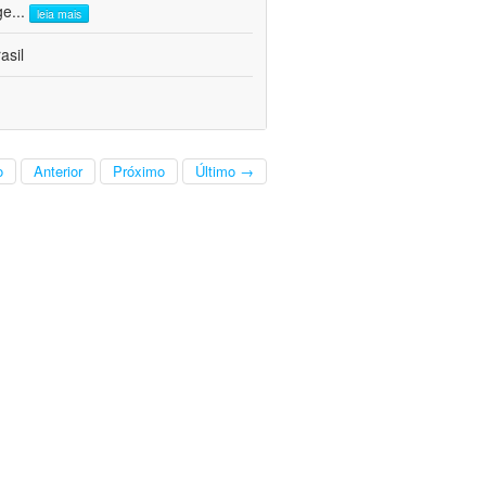
ge
...
leia mais
asil
o
Anterior
Próximo
Último →