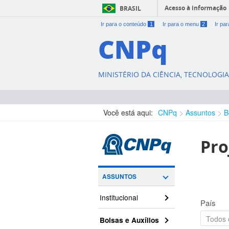
Acesso à informação
BRASIL
Ir para o conteúdo
1
Ir para o menu
2
Ir pa
CNPq
MINISTÉRIO DA CIÊNCIA, TECNOLOGI
Você está aqui:
CNPq
Assuntos
B
Pro
ASSUNTOS
Institucional
País
Bolsas e Auxílios