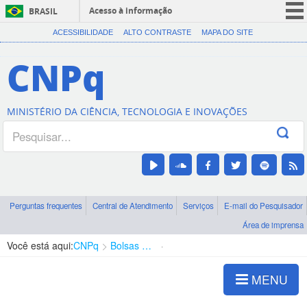
Acesso à informação
BRASIL
CORONAVÍRUS (COVID-19)
ACESSIBILIDADE
ALTO CONTRASTE
MAPA DO SITE
Participe
CNPq
Serviços
Legislação
MINISTÉRIO DA CIÊNCIA, TECNOLOGIA E INOVAÇÕES
Canais
Perguntas frequentes
Central de Atendimento
Serviços
E-mail do Pesquisador
Área de imprensa
Você está aqui:
CNPq
Bolsas e Auxílios Vigentes
Projetos de Pesquisa
MENU