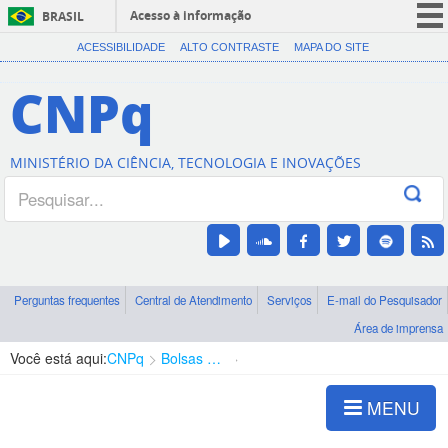
Acesso à informação
BRASIL
CORONAVÍRUS (COVID-19)
ACESSIBILIDADE
ALTO CONTRASTE
MAPA DO SITE
Participe
CNPq
Serviços
Legislação
MINISTÉRIO DA CIÊNCIA, TECNOLOGIA E INOVAÇÕES
Canais
Perguntas frequentes
Central de Atendimento
Serviços
E-mail do Pesquisador
Área de imprensa
Você está aqui:
CNPq
Bolsas e Auxílios Vigentes
Projetos de Pesquisa
MENU