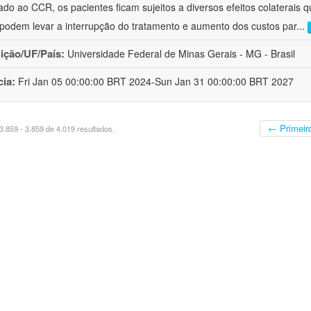
ado ao CCR, os pacientes ficam sujeitos a diversos efeitos colaterai
 podem levar a interrupção do tratamento e aumento dos custos par
...
uição/UF/País:
Universidade Federal de Minas Gerais - MG - Brasil
cia:
Fri Jan 05 00:00:00 BRT 2024-Sun Jan 31 00:00:00 BRT 2027
← Primeir
.859 - 3.859 de 4.019 resultados.