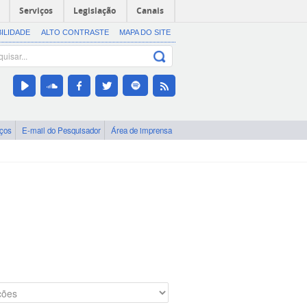
Serviços
Legislação
Canais
BILIDADE
ALTO CONTRASTE
MAPA DO SITE
iços
E-mail do Pesquisador
Área de imprensa