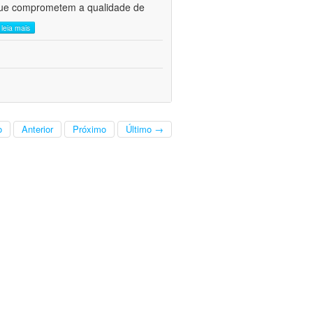
s que comprometem a qualidade de
leia mais
o
Anterior
Próximo
Último →