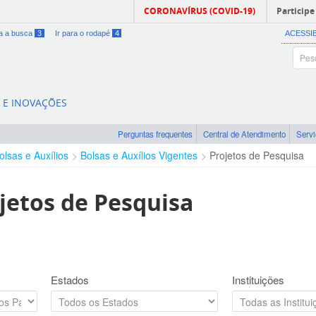
CORONAVÍRUS (COVID-19)
Participe
ra a busca
3
Ir para o rodapé
4
ACESSI
A E INOVAÇÕES
Perguntas frequentes
Central de Atendimento
Serv
olsas e Auxílios
Bolsas e Auxílios Vigentes
Projetos de Pesquisa
jetos de Pesquisa
Estados
Instituições