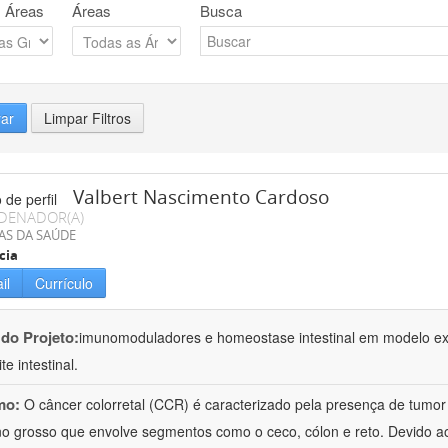
 Áreas
Áreas
Busca
rar
Limpar Filtros
Valbert Nascimento Cardoso
DENADOR(A)
AS DA SAÚDE
cia
il
Currículo
 do Projeto:
imunomoduladores e homeostase intestinal em modelo exp
e intestinal.
mo:
O câncer colorretal (CCR) é caracterizado pela presença de tumor
ino grosso que envolve segmentos como o ceco, cólon e reto. Devido ao