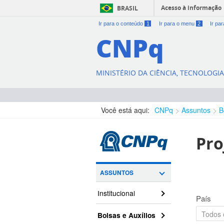
Acesso à informação
BRASIL
Ir para o conteúdo
1
Ir para o menu
2
Ir pa
CNPq
MINISTÉRIO DA CIÊNCIA, TECNOLOGI
Você está aqui:
CNPq
Assuntos
B
Pro
ASSUNTOS
Institucional
País
Bolsas e Auxílios