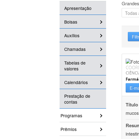
Grandes
Apresentação
Bolsas
Auxílios
Filt
Chamadas
Tabelas de
COOR
valores
CIÊNCI
Farmá
Calendários
E-ma
Prestação de
contas
Título
mucosit
Programas
Resu
Prêmios
intest