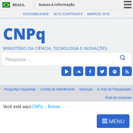
Acesso à informação
BRASIL
CORONAVÍRUS (COVID-19)
ACESSIBILIDADE
ALTO CONTRASTE
MAPA DO SITE
Participe
CNPq
Serviços
Legislação
MINISTÉRIO DA CIÊNCIA, TECNOLOGIA E INOVAÇÕES
Canais
Perguntas frequentes
Central de Atendimento
Serviços
E-mail do Pesquisador
Área de imprensa
Você está aqui:
CNPq
Bolsas e Auxílios Vigentes
Projetos de Pesquisa
MENU