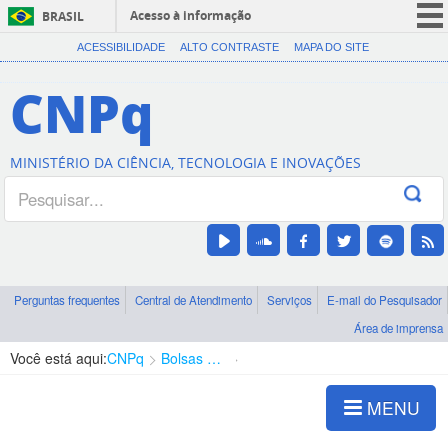
Acesso à informação
BRASIL
CORONAVÍRUS (COVID-19)
ACESSIBILIDADE
ALTO CONTRASTE
MAPA DO SITE
Participe
CNPq
Serviços
Legislação
MINISTÉRIO DA CIÊNCIA, TECNOLOGIA E INOVAÇÕES
Canais
Perguntas frequentes
Central de Atendimento
Serviços
E-mail do Pesquisador
Área de imprensa
Você está aqui:
CNPq
Bolsas e Auxílios Vigentes
Projetos de Pesquisa
MENU