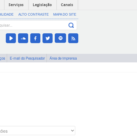
Serviços
Legislação
Canais
BILIDADE
ALTO CONTRASTE
MAPA DO SITE
iços
E-mail do Pesquisador
Área de imprensa