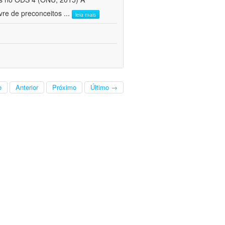
vre de preconceitos
...
leia mais
o
Anterior
Próximo
Último →