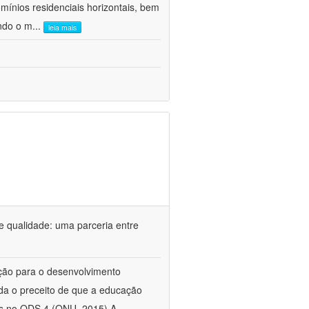
nios residenciais horizontais, bem
ando o m
...
leia mais
de qualidade: uma parceria entre
ção para o desenvolvimento
ida o preceito de que a educação
os no ODS 4 (ONU, 2015) A