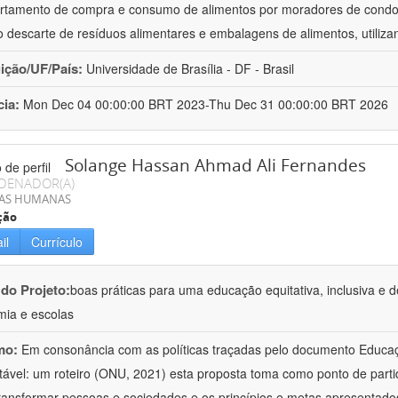
tamento de compra e consumo de alimentos por moradores de condomí
 descarte de resíduos alimentares e embalagens de alimentos, utiliz
uição/UF/País:
Universidade de Brasília - DF - Brasil
cia:
Mon Dec 04 00:00:00 BRT 2023-Thu Dec 31 00:00:00 BRT 2026
Solange Hassan Ahmad Ali Fernandes
DENADOR(A)
IAS HUMANAS
ção
il
Currículo
 do Projeto:
boas práticas para uma educação equitativa, inclusiva e 
ia e escolas
mo:
Em consonância com as políticas traçadas pelo documento Educa
tável: um roteiro (ONU, 2021) esta proposta toma como ponto de part
ransformar pessoas e sociedades e os princípios e metas apresentad