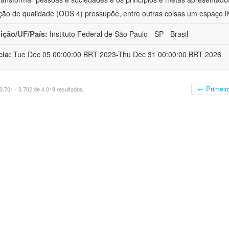
ão de qualidade (ODS 4) pressupõe, entre outras coisas um espaço li
uição/UF/País:
Instituto Federal de São Paulo - SP - Brasil
cia:
Tue Dec 05 00:00:00 BRT 2023-Thu Dec 31 00:00:00 BRT 2026
← Primeir
.701 - 3.702 de 4.019 resultados.