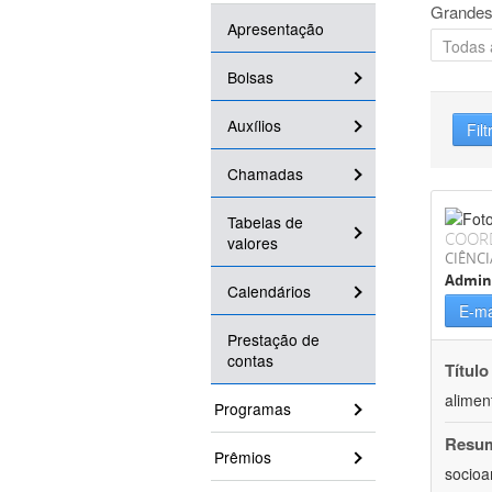
Grandes
Apresentação
Bolsas
Auxílios
Filt
Chamadas
Tabelas de
COOR
valores
CIÊNCI
Admin
Calendários
E-ma
Prestação de
contas
Título
alimen
Programas
Resu
Prêmios
socioa