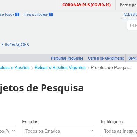
CORONAVÍRUS (COVID-19)
Participe
ra a busca
3
Ir para o rodapé
4
ACESSI
A E INOVAÇÕES
Perguntas frequentes
Central de Atendimento
Serv
olsas e Auxílios
Bolsas e Auxílios Vigentes
Projetos de Pesquisa
jetos de Pesquisa
Estados
Instituições