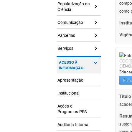
compor
Popularização da
Ciência
como o
Comunicação
Instit
Vigên
Parcerias
Serviços
COOR
ACESSO À
CIÊNC
INFORMAÇÃO
Educa
Apresentação
E-ma
Institucional
Título
academ
Ações e
Programas PPA
Resu
susten
Auditoria Interna
deve t