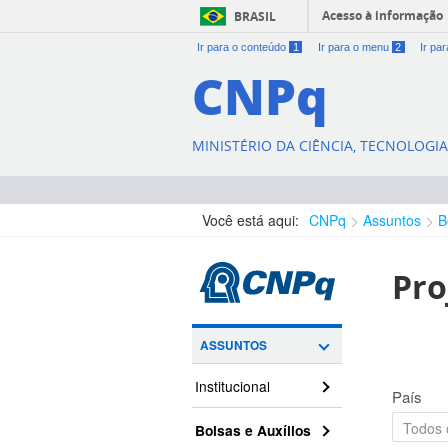
Acesso à informação
BRASIL
Ir para o conteúdo
1
Ir para o menu
2
Ir pa
CNPq
MINISTÉRIO DA CIÊNCIA, TECNOLOGI
Você está aqui:
CNPq
Assuntos
B
Pro
ASSUNTOS
Institucional
País
Bolsas e Auxílios