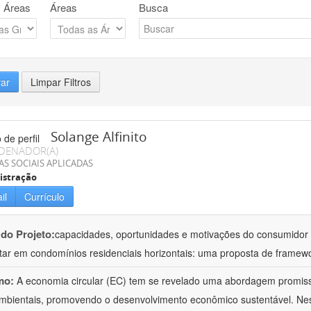
 Áreas
Áreas
Busca
rar
Limpar Filtros
Solange Alfinito
DENADOR(A)
AS SOCIAIS APLICADAS
istração
il
Currículo
 do Projeto:
capacidades, oportunidades e motivações do consumidor 
tar em condomínios residenciais horizontais: uma proposta de framew
mo:
A economia circular (EC) tem se revelado uma abordagem promiss
mbientais, promovendo o desenvolvimento econômico sustentável. Nesse