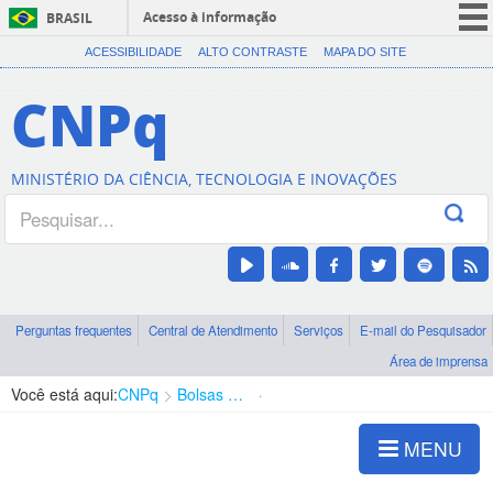
Acesso à informação
BRASIL
CORONAVÍRUS (COVID-19)
ACESSIBILIDADE
ALTO CONTRASTE
MAPA DO SITE
Participe
CNPq
Serviços
Legislação
MINISTÉRIO DA CIÊNCIA, TECNOLOGIA E INOVAÇÕES
Canais
Perguntas frequentes
Central de Atendimento
Serviços
E-mail do Pesquisador
Área de imprensa
Você está aqui:
CNPq
Bolsas e Auxílios Vigentes
Projetos de Pesquisa
MENU