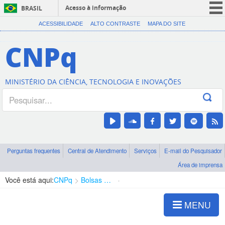
Acesso à informação
BRASIL
CORONAVÍRUS (COVID-19)
ACESSIBILIDADE
ALTO CONTRASTE
MAPA DO SITE
Participe
CNPq
Serviços
Legislação
MINISTÉRIO DA CIÊNCIA, TECNOLOGIA E INOVAÇÕES
Canais
Perguntas frequentes
Central de Atendimento
Serviços
E-mail do Pesquisador
Área de imprensa
Você está aqui:
CNPq
Bolsas e Auxílios Vigentes
Projetos de Pesquisa
MENU