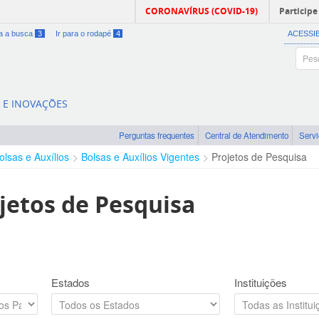
CORONAVÍRUS (COVID-19)
Participe
ra a busca
3
Ir para o rodapé
4
ACESSI
A E INOVAÇÕES
Perguntas frequentes
Central de Atendimento
Serv
olsas e Auxílios
Bolsas e Auxílios Vigentes
Projetos de Pesquisa
jetos de Pesquisa
Estados
Instituições