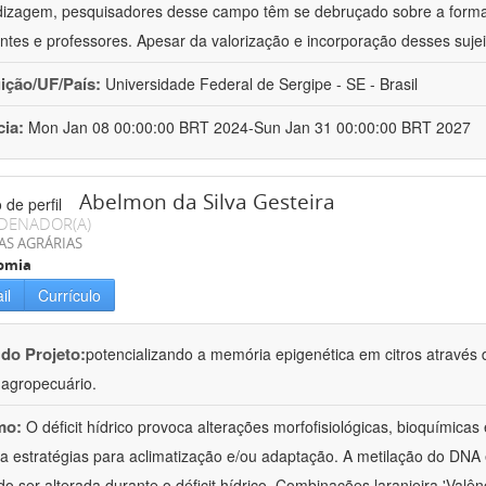
izagem, pesquisadores desse campo têm se debruçado sobre a formaç
ntes e professores. Apesar da valorização e incorporação desses sujei
uição/UF/País:
Universidade Federal de Sergipe - SE - Brasil
cia:
Mon Jan 08 00:00:00 BRT 2024-Sun Jan 31 00:00:00 BRT 2027
Abelmon da Silva Gesteira
DENADOR(A)
AS AGRÁRIAS
omia
il
Currículo
 do Projeto:
potencializando a memória epigenética em citros através d
o agropecuário.
mo:
O déficit hídrico provoca alterações morfofisiológicas, bioquímica
 a estratégias para aclimatização e/ou adaptação. A metilação do DNA 
o ser alterada durante o déficit hídrico. Combinações laranjeira 'Valên