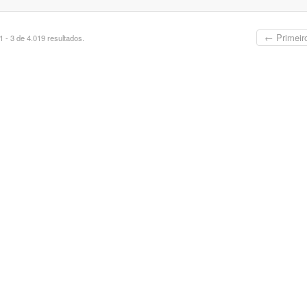
← Primeir
 - 3 de 4.019 resultados.