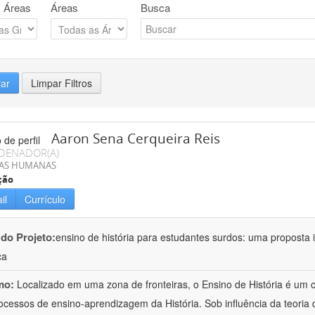
 Áreas
Áreas
Busca
rar
Limpar Filtros
Aaron Sena Cerqueira Reis
DENADOR(A)
IAS HUMANAS
ção
il
Currículo
 do Projeto:
ensino de história para estudantes surdos: uma proposta i
ca
mo:
Localizado em uma zona de fronteiras, o Ensino de História é um
ocessos de ensino-aprendizagem da História. Sob influência da teoria d