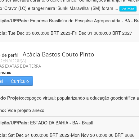
ro 'Cravo' (LC) e tangerineira 'Sunki Maravilha' (SM) foram
...
leia mais
uição/UF/País:
Empresa Brasileira de Pesquisa Agropecuária - BA - Bra
cia:
Tue Dec 05 00:00:00 BRT 2023-Fri Dec 31 00:00:00 BRT 2027
Acácia Bastos Couto Pinto
DENADOR(A)
AS EXATAS E DA TERRA
ncias
il
Currículo
 do Projeto:
expogeo virtual: popularizando a educação geocientífica a
mo:
Vide projeto anexo
uição/UF/País:
ESTADO DA BAHIA - BA - Brasil
cia:
Sat Dec 24 00:00:00 BRT 2022-Mon Nov 30 00:00:00 BRT 2026