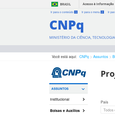
Acesso à informação
BRASIL
Ir para o conteúdo
1
Ir para o menu
2
Ir pa
CNPq
MINISTÉRIO DA CIÊNCIA, TECNOLOGI
Você está aqui:
CNPq
Assuntos
B
Pro
ASSUNTOS
Institucional
País
Bolsas e Auxílios