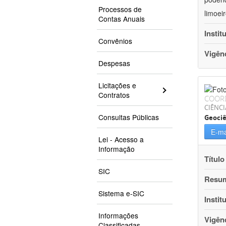
Processos de
limoei
Contas Anuais
Instit
Convênios
Vigên
Despesas
Licitações e
Contratos
COOR
CIÊNCI
Consultas Públicas
Geociê
E-ma
Lei - Acesso a
Informação
Título
SIC
Resu
Sistema e-SIC
Instit
Informações
Vigên
Classificadas