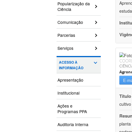
Aprend
Popularização da
Ciência
estuda
Comunicação
Instit
Vigên
Parcerias
Serviços
COOR
ACESSO À
CIÊNCI
INFORMAÇÃO
Agron
Apresentação
E-ma
Institucional
Título
cultiv
Ações e
Programas PPA
Resu
planta
Auditoria Interna
podend