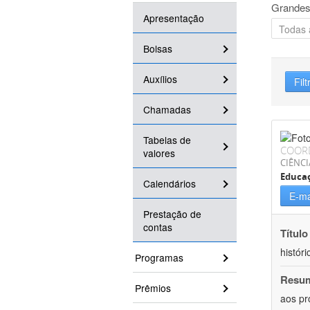
Grandes
Apresentação
Bolsas
Auxílios
Filt
Chamadas
Tabelas de
COOR
valores
CIÊNC
Educa
Calendários
E-ma
Prestação de
contas
Título
históri
Programas
Resu
Prêmios
aos pr