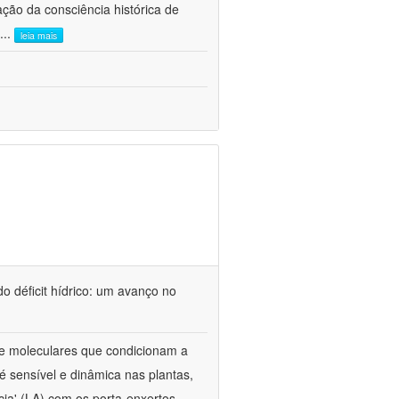
ão da consciência histórica de
...
leia mais
o déficit hídrico: um avanço no
s e moleculares que condicionam a
é sensível e dinâmica nas plantas,
cia' (LA) com os porta-enxertos