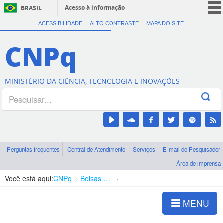
Acesso à informação
BRASIL
CORONAVÍRUS (COVID-19)
ACESSIBILIDADE
ALTO CONTRASTE
MAPA DO SITE
Participe
CNPq
Serviços
Legislação
MINISTÉRIO DA CIÊNCIA, TECNOLOGIA E INOVAÇÕES
Canais
Perguntas frequentes
Central de Atendimento
Serviços
E-mail do Pesquisador
Área de imprensa
Você está aqui:
CNPq
Bolsas e Auxílios Vigentes
Projetos de Pesquisa
MENU