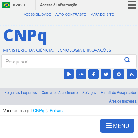
Acesso à informação
BRASIL
CORONAVÍRUS (COVID-19)
ACESSIBILIDADE
ALTO CONTRASTE
MAPA DO SITE
Participe
CNPq
Serviços
Legislação
MINISTÉRIO DA CIÊNCIA, TECNOLOGIA E INOVAÇÕES
Canais
Perguntas frequentes
Central de Atendimento
Serviços
E-mail do Pesquisador
Área de imprensa
Você está aqui:
CNPq
Bolsas e Auxílios Vigentes
Projetos de Pesquisa
MENU