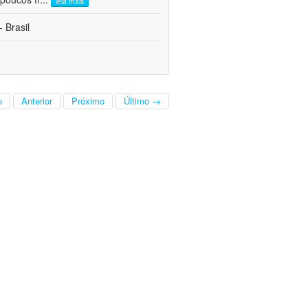
leia mais
 Brasil
o
Anterior
Próximo
Último →