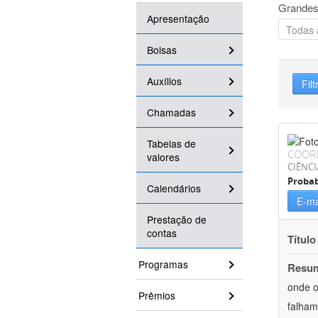
Grandes
Apresentação
Bolsas
Auxílios
Filt
Chamadas
Tabelas de
COOR
valores
CIÊNCI
Probab
Calendários
E-ma
Prestação de
contas
Título
Programas
Resu
onde o
Prêmios
falham