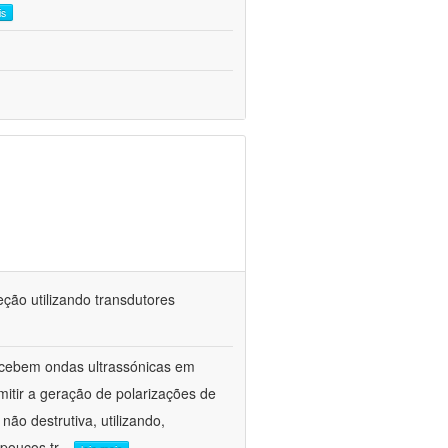
is
ção utilizando transdutores
ecebem ondas ultrassónicas em
itir a geração de polarizações de
ão destrutiva, utilizando,
poucos tr
...