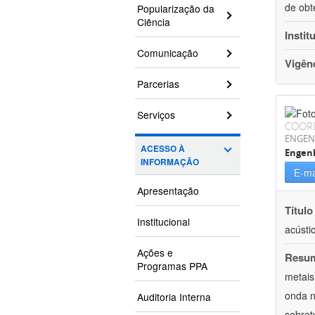
de obt
Popularização da
Ciência
Instit
Comunicação
Vigên
Parcerias
Serviços
COOR
ENGEN
ACESSO À
Engenh
INFORMAÇÃO
E-ma
Apresentação
Título
Institucional
acústi
Ações e
Resu
Programas PPA
metais
onda n
Auditoria Interna
sobret