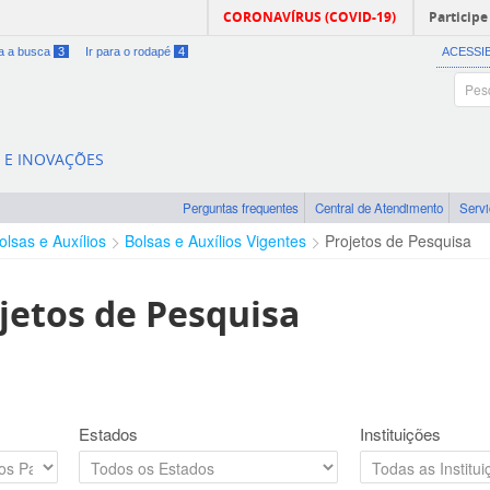
CORONAVÍRUS (COVID-19)
Participe
ra a busca
3
Ir para o rodapé
4
ACESSI
A E INOVAÇÕES
Perguntas frequentes
Central de Atendimento
Serv
olsas e Auxílios
Bolsas e Auxílios Vigentes
Projetos de Pesquisa
jetos de Pesquisa
Estados
Instituições