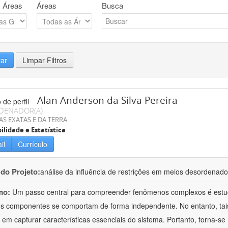
 Áreas
Áreas
Busca
rar
Limpar Filtros
Alan Anderson da Silva Pereira
DENADOR(A)
AS EXATAS E DA TERRA
ilidade e Estatística
il
Currículo
 do Projeto:
análise da influência de restrições em meios desordenad
mo:
Um passo central para compreender fenômenos complexos é estud
s componentes se comportam de forma independente. No entanto, tais
 em capturar características essenciais do sistema. Portanto, torna-se n