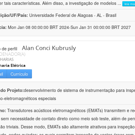
er tais características. Além disso, a investigação de modelos
...
leia ma
uição/UF/País:
Universidade Federal de Alagoas - AL - Brasil
cia:
Mon Jan 08 00:00:00 BRT 2024-Sun Jan 31 00:00:00 BRT 2027
Alan Conci Kubrusly
DENADOR(A)
HARIAS
aria Elétrica
il
Currículo
 do Projeto:
desenvolvimento de sistema de instrumentação para inspe
co-eletromagnéticos especiais
mo:
Transdutores acústicos eletromagnéticos (EMATs) transmitem e r
 sem necessidade de contato direto como meio sob teste, além de perm
ão triviais. Desse modo, EMATs são altamente atrativos para inspeção n
udo, ondas guiadas; as quais permitem inspeção de vastas áreas com 