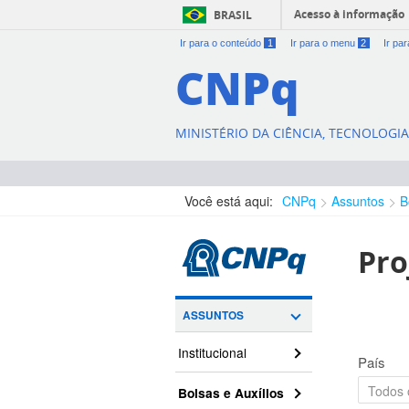
Acesso à informação
BRASIL
Ir para o conteúdo
1
Ir para o menu
2
Ir pa
CNPq
MINISTÉRIO DA CIÊNCIA, TECNOLOGI
Você está aqui:
CNPq
Assuntos
B
Pro
ASSUNTOS
Institucional
País
Bolsas e Auxílios