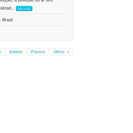
alizad
...
leia mais
 Brasil
o
Anterior
Próximo
Último →