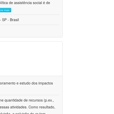
tica de assistência social é de
leia mais
 SP - Brasil
itoramento e estudo dos impactos
e quantidade de recursos (p.ex.,
essas atividades. Como resultado,
oluição, a poluição do ar tem