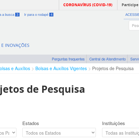
CORONAVÍRUS (COVID-19)
Participe
ra a busca
3
Ir para o rodapé
4
ACESSI
A E INOVAÇÕES
Perguntas frequentes
Central de Atendimento
Serv
olsas e Auxílios
Bolsas e Auxílios Vigentes
Projetos de Pesquisa
jetos de Pesquisa
Estados
Instituições