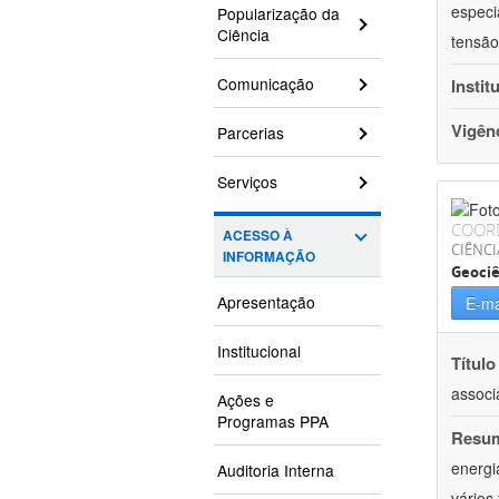
especi
Popularização da
Ciência
tensão
Comunicação
Instit
Vigên
Parcerias
Serviços
COOR
ACESSO À
CIÊNCI
INFORMAÇÃO
Geociê
Apresentação
E-ma
Institucional
Título
associ
Ações e
Programas PPA
Resu
energi
Auditoria Interna
vários