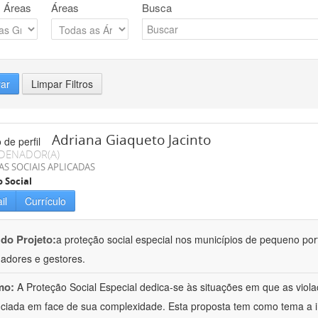
 Áreas
Áreas
Busca
rar
Limpar Filtros
Adriana Giaqueto Jacinto
DENADOR(A)
AS SOCIAIS APLICADAS
o Social
il
Currículo
 do Projeto:
a proteção social especial nos municípios de pequeno port
hadores e gestores.
mo:
A Proteção Social Especial dedica-se às situações em que as vio
nciada em face de sua complexidade. Esta proposta tem como tema a 