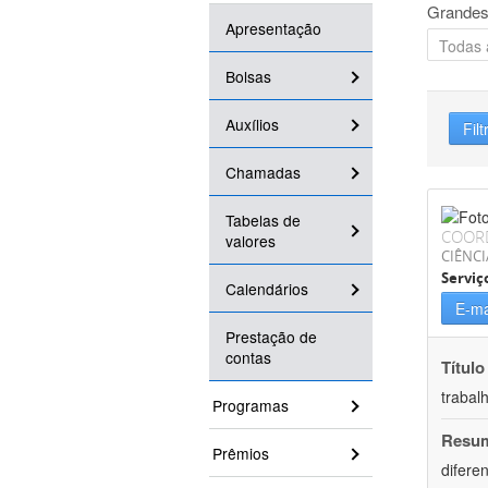
Grandes
Apresentação
Bolsas
Auxílios
Filt
Chamadas
Tabelas de
COOR
valores
CIÊNCI
Serviç
Calendários
E-ma
Prestação de
contas
Título
trabal
Programas
Resu
Prêmios
difere