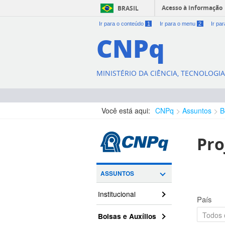
Acesso à informação
BRASIL
Ir para o conteúdo
1
Ir para o menu
2
Ir pa
CNPq
MINISTÉRIO DA CIÊNCIA, TECNOLOGI
Você está aqui:
CNPq
Assuntos
B
Pro
ASSUNTOS
Institucional
País
Bolsas e Auxílios