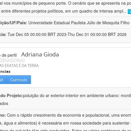
al nos municípios de pequeno porte. O cenário que se apresenta na polí
 entre diferentes projetos políticos, em um quadro de intensa ampl
...
uição/UF/País:
Universidade Estadual Paulista Júlio de Mesquita Filho -
cia:
Tue Dec 05 00:00:00 BRT 2023-Thu Dec 31 00:00:00 BRT 2026
Adriana Gioda
DENADOR(A)
AS EXATAS E DA TERRA
ncias
il
Currículo
 do Projeto:
poluição do ar exterior-interior em ambiente urbano: mon
ados
mo:
Com o rápido crescimento da economia e populacional, uma enorm
a, água e alimentos) é necessária em nossa sociedade para sustentar 
 tipos de poluição têm sido produzidos. Entre os vários problemas de p