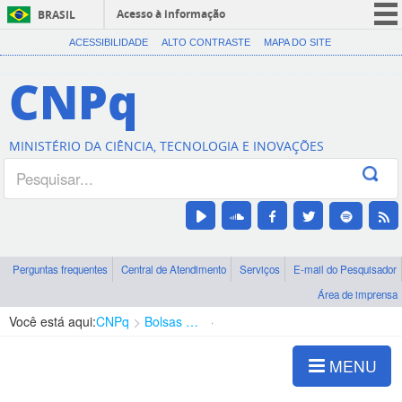
Acesso à informação
BRASIL
CORONAVÍRUS (COVID-19)
ACESSIBILIDADE
ALTO CONTRASTE
MAPA DO SITE
Participe
CNPq
Serviços
Legislação
MINISTÉRIO DA CIÊNCIA, TECNOLOGIA E INOVAÇÕES
Canais
Perguntas frequentes
Central de Atendimento
Serviços
E-mail do Pesquisador
Área de imprensa
Você está aqui:
CNPq
Bolsas e Auxílios Vigentes
Projetos de Pesquisa
MENU