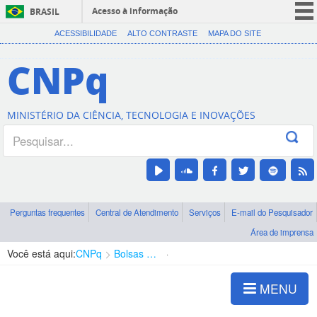
Acesso à informação
BRASIL
CORONAVÍRUS (COVID-19)
ACESSIBILIDADE
ALTO CONTRASTE
MAPA DO SITE
Participe
CNPq
Serviços
Legislação
MINISTÉRIO DA CIÊNCIA, TECNOLOGIA E INOVAÇÕES
Canais
Perguntas frequentes
Central de Atendimento
Serviços
E-mail do Pesquisador
Área de imprensa
Você está aqui:
CNPq
Bolsas e Auxílios Vigentes
Projetos de Pesquisa
MENU