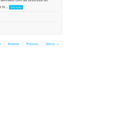
e in
...
leia mais
o
Anterior
Próximo
Último →