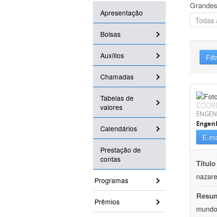
Grandes
Apresentação
Bolsas
Auxílios
Filt
Chamadas
Tabelas de
COOR
valores
ENGEN
Engenh
Calendários
E-ma
Prestação de
contas
Título
nazare
Programas
Resu
Prêmios
mundo,