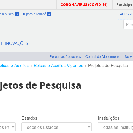
CORONAVÍRUS (COVID-19)
Participe
ra a busca
3
Ir para o rodapé
4
ACESSI
A E INOVAÇÕES
Perguntas frequentes
Central de Atendimento
Serv
olsas e Auxílios
Bolsas e Auxílios Vigentes
Projetos de Pesquisa
jetos de Pesquisa
Estados
Instituições