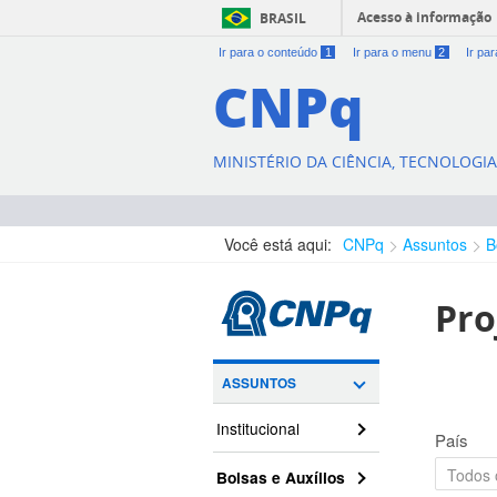
Acesso à informação
BRASIL
Ir para o conteúdo
1
Ir para o menu
2
Ir pa
CNPq
MINISTÉRIO DA CIÊNCIA, TECNOLOGI
Você está aqui:
CNPq
Assuntos
B
Pro
ASSUNTOS
Institucional
País
Bolsas e Auxílios