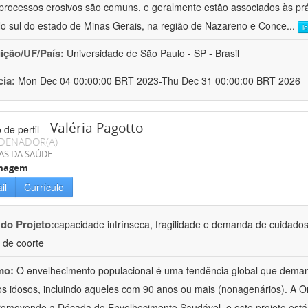
processos erosivos são comuns, e geralmente estão associados às pr
No sul do estado de Minas Gerais, na região de Nazareno e Conce
...
l
uição/UF/País:
Universidade de São Paulo - SP - Brasil
cia:
Mon Dec 04 00:00:00 BRT 2023-Thu Dec 31 00:00:00 BRT 2026
Valéria Pagotto
DENADOR(A)
AS DA SAÚDE
magem
il
Currículo
 do Projeto:
capacidade intrínseca, fragilidade e demanda de cuidado
 de coorte
mo:
O envelhecimento populacional é uma tendência global que deman
os idosos, incluindo aqueles com 90 anos ou mais (nonagenários). A
romovendo a Década do Envelhecimento Saudável, e este projeto está 