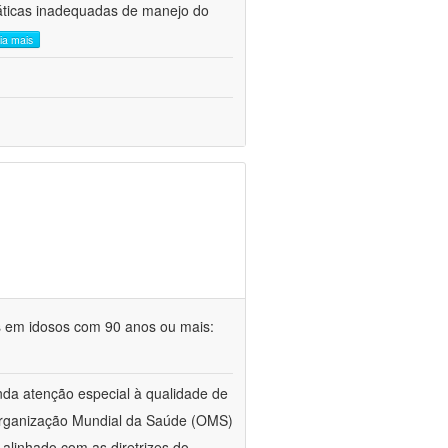
áticas inadequadas de manejo do
eia mais
s em idosos com 90 anos ou mais:
da atenção especial à qualidade de
 Organização Mundial da Saúde (OMS)
alinhado com as diretrizes do