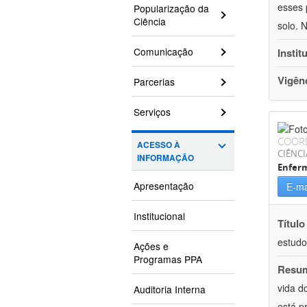
esses 
Popularização da
Ciência
solo. 
Comunicação
Instit
Vigên
Parcerias
Serviços
COOR
ACESSO À
CIÊNCI
INFORMAÇÃO
Enfer
Apresentação
E-ma
Institucional
Título
estudo
Ações e
Programas PPA
Resu
vida d
Auditoria Interna
está p