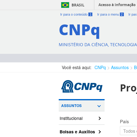
Acesso à informação
BRASIL
Ir para o conteúdo
1
Ir para o menu
2
Ir pa
CNPq
MINISTÉRIO DA CIÊNCIA, TECNOLOGI
Você está aqui:
CNPq
Assuntos
B
Pro
ASSUNTOS
Institucional
País
Bolsas e Auxílios