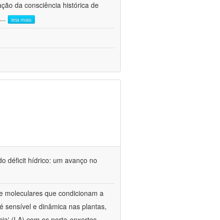
ão da consciência histórica de
...
leia mais
o déficit hídrico: um avanço no
s e moleculares que condicionam a
é sensível e dinâmica nas plantas,
cia' (LA) com os porta-enxertos