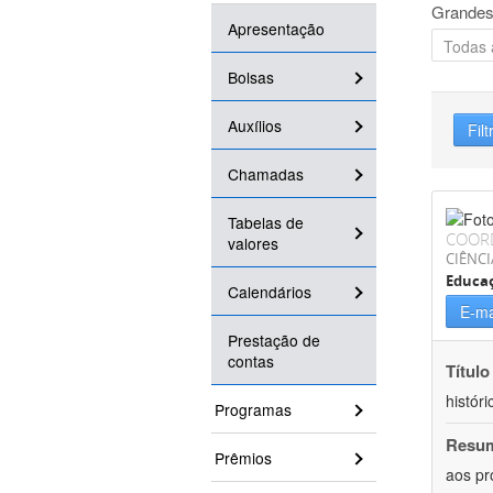
Grandes
Apresentação
Bolsas
Auxílios
Filt
Chamadas
Tabelas de
COOR
valores
CIÊNC
Educa
Calendários
E-ma
Prestação de
contas
Título
históri
Programas
Resu
Prêmios
aos pr