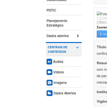
PDTIC
COOR
Planejamento
CIÊNCI
Estratégico
Zoote
E-ma
Dados abertos
Título
CENTRAIS DE
CONTEÚDOS
confin
Áudios
Resu
com mú
Vídeos
de par
mercad
Imagens
Instit
Dados Abertos
Vigên