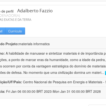
Adalberto Fazzio
DENADOR(A)
AS EXATAS E DA TERRA
il
Currículo
 do Projeto:
materials informatics
mo:
A habilidade de manusear e sintetizar materiais é de importância 
zações, a ponto de marcar eras da humanidade, como a idade da pedra, 
es ocorrem por conta da vantagem estratégica do domínio de materiais,
ções de defesa. No momento que uma civilização domina um materi
...
uição/UF/País:
Centro Nacional de Pesquisa em Energia e Materiais - S
cia:
Fri Jan 06 00:00:00 BRT 2023-Mon Jan 31 00:00:00 BRT 2028