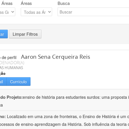
 Áreas
Áreas
Busca
rar
Limpar Filtros
Aaron Sena Cerqueira Reis
DENADOR(A)
IAS HUMANAS
ção
il
Currículo
 do Projeto:
ensino de história para estudantes surdos: uma proposta i
ca
mo:
Localizado em uma zona de fronteiras, o Ensino de História é um
ocessos de ensino-aprendizagem da História. Sob influência da teoria d