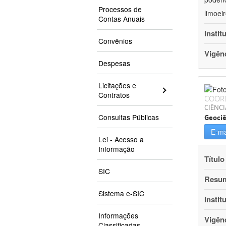
Processos de
limoei
Contas Anuais
Instit
Convênios
Vigên
Despesas
Licitações e
Contratos
COOR
CIÊNCI
Consultas Públicas
Geociê
E-ma
Lei - Acesso a
Informação
Título
SIC
Resu
Sistema e-SIC
Instit
Informações
Vigên
Classificadas