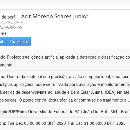
Acir Moreno Soares Junior
DENADOR(A)
AS AGRÁRIAS
cnia
il
Currículo
 do Projeto:
inteligência artificial aplicada à detecção e classificaçã
amento
mo:
Dentro da zootecnia de precisão, a visão computacional, uma técni
ltiplas aplicações, pode ser utilizada para avaliação e monitoramento, 
âmetros de desenvolvimento, saúde e Bem Estar Animal (BEA) em ate
ológicas. O ponto central desta técnica encontra-se no tratamento a
..
uição/UF/País:
Universidade Federal de São João Del-Rei - MG - Brasi
cia:
Tue Dec 05 00:00:00 BRT 2023-Thu Dec 31 00:00:00 BRT 2026