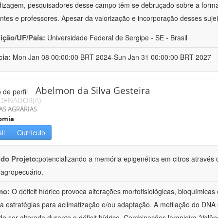
izagem, pesquisadores desse campo têm se debruçado sobre a formaç
ntes e professores. Apesar da valorização e incorporação desses sujei
uição/UF/País:
Universidade Federal de Sergipe - SE - Brasil
cia:
Mon Jan 08 00:00:00 BRT 2024-Sun Jan 31 00:00:00 BRT 2027
Abelmon da Silva Gesteira
DENADOR(A)
AS AGRÁRIAS
omia
il
Currículo
 do Projeto:
potencializando a memória epigenética em citros através d
o agropecuário.
mo:
O déficit hídrico provoca alterações morfofisiológicas, bioquímica
 a estratégias para aclimatização e/ou adaptação. A metilação do DNA 
o ser alterada durante o déficit hídrico. Combinações laranjeira 'Valên