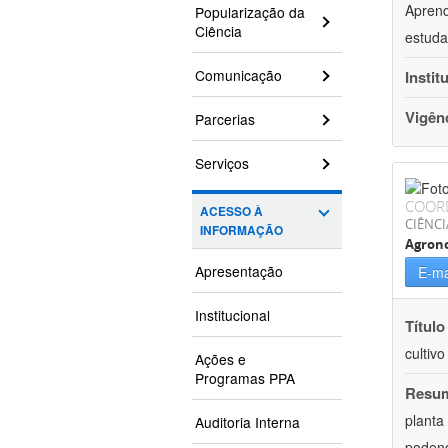
Aprend
Popularização da
Ciência
estuda
Comunicação
Instit
Vigên
Parcerias
Serviços
COOR
ACESSO À
CIÊNCI
INFORMAÇÃO
Agron
Apresentação
E-ma
Institucional
Título
cultiv
Ações e
Programas PPA
Resu
planta
Auditoria Interna
podend