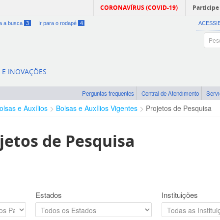
CORONAVÍRUS (COVID-19)
Participe
ra a busca
3
Ir para o rodapé
4
ACESSI
A E INOVAÇÕES
Perguntas frequentes
Central de Atendimento
Serv
olsas e Auxílios
Bolsas e Auxílios Vigentes
Projetos de Pesquisa
jetos de Pesquisa
Estados
Instituições