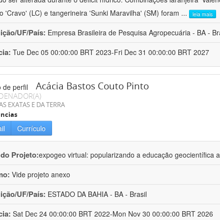
ro 'Cravo' (LC) e tangerineira 'Sunki Maravilha' (SM) foram
...
leia mais
uição/UF/País:
Empresa Brasileira de Pesquisa Agropecuária - BA - Bra
cia:
Tue Dec 05 00:00:00 BRT 2023-Fri Dec 31 00:00:00 BRT 2027
Acácia Bastos Couto Pinto
DENADOR(A)
AS EXATAS E DA TERRA
ncias
il
Currículo
 do Projeto:
expogeo virtual: popularizando a educação geocientífica a
mo:
Vide projeto anexo
uição/UF/País:
ESTADO DA BAHIA - BA - Brasil
cia:
Sat Dec 24 00:00:00 BRT 2022-Mon Nov 30 00:00:00 BRT 2026