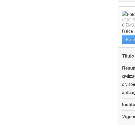
COOR
CIÊNCI
Física
E-ma
Título
Resu
civili
divisõ
aplica
Instit
Vigên