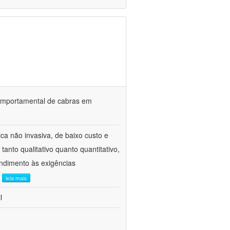
o comportamental de cabras em
ca não invasiva, de baixo custo e
tanto qualitativo quanto quantitativo,
ndimento às exigências
.
leia mais
l