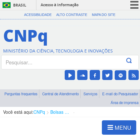
Acesso à informação
BRASIL
CORONAVÍRUS (COVID-19)
ACESSIBILIDADE
ALTO CONTRASTE
MAPA DO SITE
Participe
CNPq
Serviços
Legislação
MINISTÉRIO DA CIÊNCIA, TECNOLOGIA E INOVAÇÕES
Canais
Perguntas frequentes
Central de Atendimento
Serviços
E-mail do Pesquisador
Área de imprensa
Você está aqui:
CNPq
Bolsas e Auxílios Vigentes
Projetos de Pesquisa
MENU