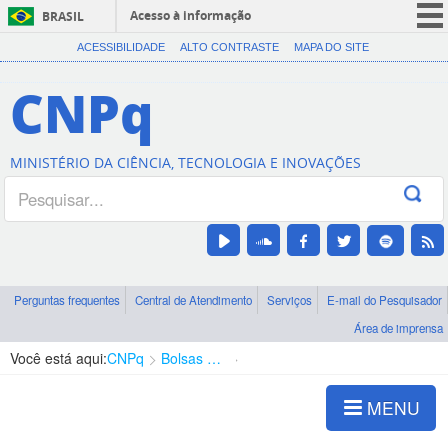
Acesso à informação
BRASIL
CORONAVÍRUS (COVID-19)
ACESSIBILIDADE
ALTO CONTRASTE
MAPA DO SITE
Participe
CNPq
Serviços
Legislação
MINISTÉRIO DA CIÊNCIA, TECNOLOGIA E INOVAÇÕES
Canais
Perguntas frequentes
Central de Atendimento
Serviços
E-mail do Pesquisador
Área de imprensa
Você está aqui:
CNPq
Bolsas e Auxílios Vigentes
Projetos de Pesquisa
MENU