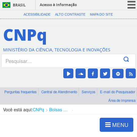
Acesso à informação
BRASIL
CORONAVÍRUS (COVID-19)
ACESSIBILIDADE
ALTO CONTRASTE
MAPA DO SITE
Participe
CNPq
Serviços
Legislação
MINISTÉRIO DA CIÊNCIA, TECNOLOGIA E INOVAÇÕES
Canais
Perguntas frequentes
Central de Atendimento
Serviços
E-mail do Pesquisador
Área de imprensa
Você está aqui:
CNPq
Bolsas e Auxílios Vigentes
Projetos de Pesquisa
MENU