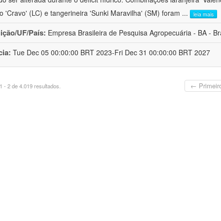
ro 'Cravo' (LC) e tangerineira 'Sunki Maravilha' (SM) foram
...
leia mais
uição/UF/País:
Empresa Brasileira de Pesquisa Agropecuária - BA - Bra
cia:
Tue Dec 05 00:00:00 BRT 2023-Fri Dec 31 00:00:00 BRT 2027
← Primeir
 - 2 de 4.019 resultados.