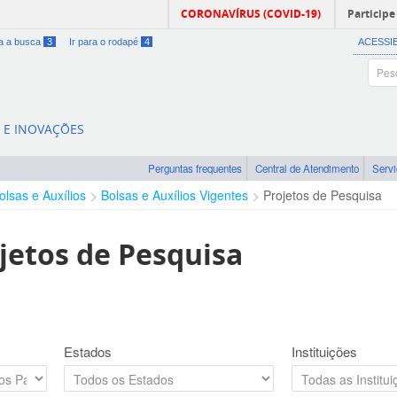
CORONAVÍRUS (COVID-19)
Participe
ra a busca
3
Ir para o rodapé
4
ACESSI
A E INOVAÇÕES
Perguntas frequentes
Central de Atendimento
Serv
olsas e Auxílios
Bolsas e Auxílios Vigentes
Projetos de Pesquisa
jetos de Pesquisa
Estados
Instituições