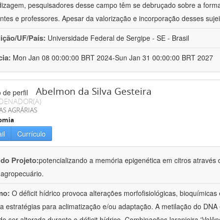
izagem, pesquisadores desse campo têm se debruçado sobre a formaç
ntes e professores. Apesar da valorização e incorporação desses sujei
uição/UF/País:
Universidade Federal de Sergipe - SE - Brasil
cia:
Mon Jan 08 00:00:00 BRT 2024-Sun Jan 31 00:00:00 BRT 2027
Abelmon da Silva Gesteira
DENADOR(A)
AS AGRÁRIAS
omia
il
Currículo
 do Projeto:
potencializando a memória epigenética em citros através d
o agropecuário.
mo:
O déficit hídrico provoca alterações morfofisiológicas, bioquímica
 a estratégias para aclimatização e/ou adaptação. A metilação do DNA 
o ser alterada durante o déficit hídrico. Combinações laranjeira 'Valên