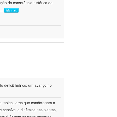
ão da consciência histórica de
...
leia mais
o déficit hídrico: um avanço no
s e moleculares que condicionam a
é sensível e dinâmica nas plantas,
cia' (LA) com os porta-enxertos