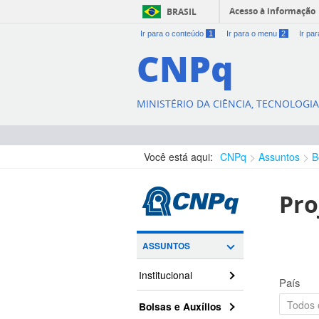
Acesso à informação
BRASIL
Ir para o conteúdo
1
Ir para o menu
2
Ir pa
CNPq
MINISTÉRIO DA CIÊNCIA, TECNOLOGI
Você está aqui:
CNPq
Assuntos
B
Pro
ASSUNTOS
Institucional
País
Bolsas e Auxílios