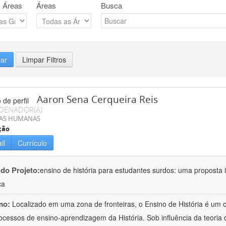
 Áreas
Áreas
Busca
rar
Limpar Filtros
Aaron Sena Cerqueira Reis
DENADOR(A)
IAS HUMANAS
ção
il
Currículo
 do Projeto:
ensino de história para estudantes surdos: uma proposta i
ca
mo:
Localizado em uma zona de fronteiras, o Ensino de História é um
ocessos de ensino-aprendizagem da História. Sob influência da teoria d