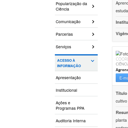
Aprend
Popularização da
Ciência
estuda
Comunicação
Instit
Vigên
Parcerias
Serviços
COOR
ACESSO À
CIÊNCI
INFORMAÇÃO
Agron
Apresentação
E-ma
Institucional
Título
cultiv
Ações e
Programas PPA
Resu
planta
Auditoria Interna
podend