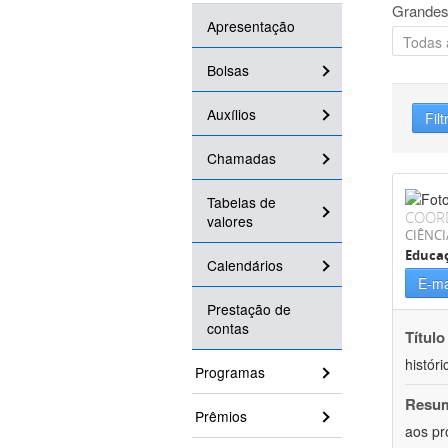
Grandes
Apresentação
Bolsas
Auxílios
Filt
Chamadas
Tabelas de
COOR
valores
CIÊNC
Educa
Calendários
E-ma
Prestação de
contas
Título
históri
Programas
Resu
Prêmios
aos pr