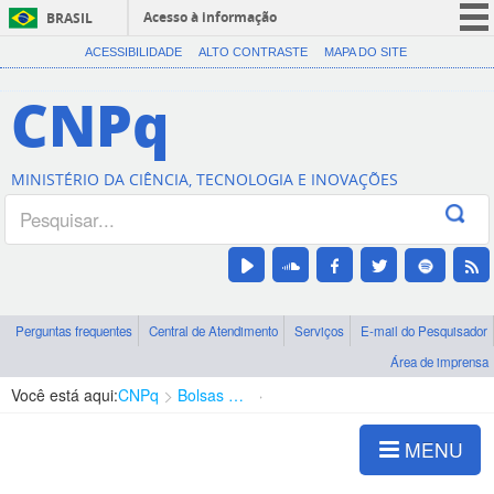
Acesso à informação
BRASIL
CORONAVÍRUS (COVID-19)
ACESSIBILIDADE
ALTO CONTRASTE
MAPA DO SITE
Participe
CNPq
Serviços
Legislação
MINISTÉRIO DA CIÊNCIA, TECNOLOGIA E INOVAÇÕES
Canais
Perguntas frequentes
Central de Atendimento
Serviços
E-mail do Pesquisador
Área de imprensa
Você está aqui:
CNPq
Bolsas e Auxílios Vigentes
Projetos de Pesquisa
MENU