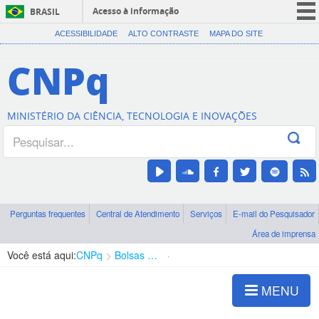
Acesso à informação
BRASIL
CORONAVÍRUS (COVID-19)
ACESSIBILIDADE
ALTO CONTRASTE
MAPA DO SITE
Participe
CNPq
Serviços
Legislação
MINISTÉRIO DA CIÊNCIA, TECNOLOGIA E INOVAÇÕES
Canais
Perguntas frequentes
Central de Atendimento
Serviços
E-mail do Pesquisador
Área de imprensa
Você está aqui:
CNPq
Bolsas e Auxílios Vigentes
Projetos de Pesquisa
MENU