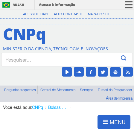
Acesso à informação
BRASIL
CORONAVÍRUS (COVID-19)
ACESSIBILIDADE
ALTO CONTRASTE
MAPA DO SITE
Participe
CNPq
Serviços
Legislação
MINISTÉRIO DA CIÊNCIA, TECNOLOGIA E INOVAÇÕES
Canais
Perguntas frequentes
Central de Atendimento
Serviços
E-mail do Pesquisador
Área de imprensa
Você está aqui:
CNPq
Bolsas e Auxílios Vigentes
Projetos de Pesquisa
MENU