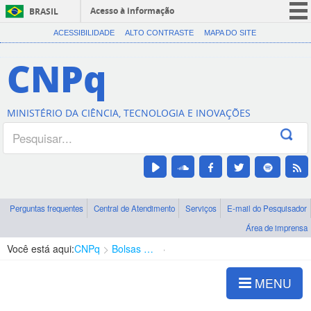
Acesso à informação
BRASIL
CORONAVÍRUS (COVID-19)
ACESSIBILIDADE
ALTO CONTRASTE
MAPA DO SITE
Participe
CNPq
Serviços
Legislação
MINISTÉRIO DA CIÊNCIA, TECNOLOGIA E INOVAÇÕES
Canais
Perguntas frequentes
Central de Atendimento
Serviços
E-mail do Pesquisador
Área de imprensa
Você está aqui:
CNPq
Bolsas e Auxílios Vigentes
Projetos de Pesquisa
MENU