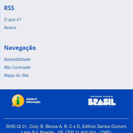
RSS
O que é?
Assine
Navegação
Acessibilidade
Alto Contraste
Mapa do Site
SHIS QI 01, Conj. B, Blocos A, B, C e D, Edifício Santos Dumont,
Lago Sul, Brasília - DF, CEP 71.605-001 - CNPJ: