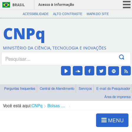
Acesso à informação
BRASIL
CORONAVÍRUS (COVID-19)
ACESSIBILIDADE
ALTO CONTRASTE
MAPA DO SITE
Participe
CNPq
Serviços
Legislação
MINISTÉRIO DA CIÊNCIA, TECNOLOGIA E INOVAÇÕES
Canais
Perguntas frequentes
Central de Atendimento
Serviços
E-mail do Pesquisador
Área de imprensa
Você está aqui:
CNPq
Bolsas e Auxílios Vigentes
Projetos de Pesquisa
MENU