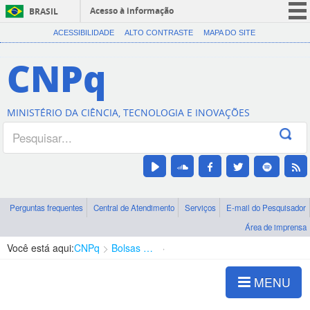
Acesso à informação
BRASIL
CORONAVÍRUS (COVID-19)
ACESSIBILIDADE
ALTO CONTRASTE
MAPA DO SITE
Participe
CNPq
Serviços
Legislação
MINISTÉRIO DA CIÊNCIA, TECNOLOGIA E INOVAÇÕES
Canais
Perguntas frequentes
Central de Atendimento
Serviços
E-mail do Pesquisador
Área de imprensa
Você está aqui:
CNPq
Bolsas e Auxílios Vigentes
Projetos de Pesquisa
MENU