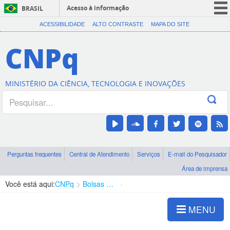
Acesso à informação
BRASIL
CORONAVÍRUS (COVID-19)
ACESSIBILIDADE
ALTO CONTRASTE
MAPA DO SITE
Participe
CNPq
Serviços
Legislação
MINISTÉRIO DA CIÊNCIA, TECNOLOGIA E INOVAÇÕES
Canais
Perguntas frequentes
Central de Atendimento
Serviços
E-mail do Pesquisador
Área de imprensa
Você está aqui:
CNPq
Bolsas e Auxílios Vigentes
Projetos de Pesquisa
MENU