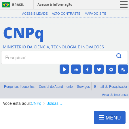
Acesso à informação
BRASIL
CORONAVÍRUS (COVID-19)
ACESSIBILIDADE
ALTO CONTRASTE
MAPA DO SITE
Participe
CNPq
Serviços
Legislação
MINISTÉRIO DA CIÊNCIA, TECNOLOGIA E INOVAÇÕES
Canais
Perguntas frequentes
Central de Atendimento
Serviços
E-mail do Pesquisador
Área de imprensa
Você está aqui:
CNPq
Bolsas e Auxílios Vigentes
Projetos de Pesquisa
MENU