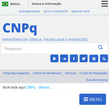
Acesso à informação
BRASIL
CORONAVÍRUS (COVID-19)
ACESSIBILIDADE
ALTO CONTRASTE
MAPA DO SITE
Participe
CNPq
Serviços
Legislação
MINISTÉRIO DA CIÊNCIA, TECNOLOGIA E INOVAÇÕES
Canais
Perguntas frequentes
Central de Atendimento
Serviços
E-mail do Pesquisador
Área de imprensa
Você está aqui:
CNPq
Bolsas e Auxílios Vigentes
Projetos de Pesquisa
MENU