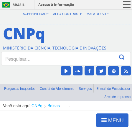
Acesso à informação
BRASIL
CORONAVÍRUS (COVID-19)
ACESSIBILIDADE
ALTO CONTRASTE
MAPA DO SITE
Participe
CNPq
Serviços
Legislação
MINISTÉRIO DA CIÊNCIA, TECNOLOGIA E INOVAÇÕES
Canais
Perguntas frequentes
Central de Atendimento
Serviços
E-mail do Pesquisador
Área de imprensa
Você está aqui:
CNPq
Bolsas e Auxílios Vigentes
Projetos de Pesquisa
MENU