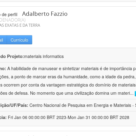
Adalberto Fazzio
DENADOR(A)
AS EXATAS E DA TERRA
il
Currículo
 do Projeto:
materials informatics
mo:
A habilidade de manusear e sintetizar materiais é de importância 
zações, a ponto de marcar eras da humanidade, como a idade da pedra, 
es ocorrem por conta da vantagem estratégica do domínio de materiais,
ções de defesa. No momento que uma civilização domina um materi
...
uição/UF/País:
Centro Nacional de Pesquisa em Energia e Materiais - S
cia:
Fri Jan 06 00:00:00 BRT 2023-Mon Jan 31 00:00:00 BRT 2028