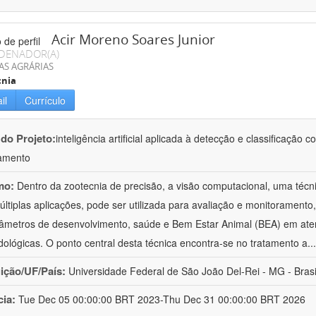
Acir Moreno Soares Junior
DENADOR(A)
AS AGRÁRIAS
cnia
il
Currículo
 do Projeto:
inteligência artificial aplicada à detecção e classificaçã
amento
mo:
Dentro da zootecnia de precisão, a visão computacional, uma técni
ltiplas aplicações, pode ser utilizada para avaliação e monitoramento, 
âmetros de desenvolvimento, saúde e Bem Estar Animal (BEA) em ate
ológicas. O ponto central desta técnica encontra-se no tratamento a
..
uição/UF/País:
Universidade Federal de São João Del-Rei - MG - Brasi
cia:
Tue Dec 05 00:00:00 BRT 2023-Thu Dec 31 00:00:00 BRT 2026