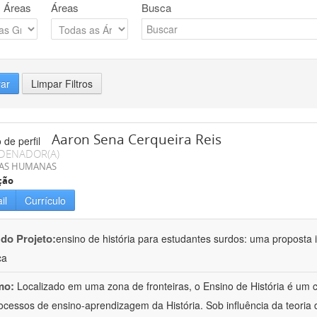
 Áreas
Áreas
Busca
rar
Limpar Filtros
Aaron Sena Cerqueira Reis
DENADOR(A)
IAS HUMANAS
ção
il
Currículo
 do Projeto:
ensino de história para estudantes surdos: uma proposta i
ca
mo:
Localizado em uma zona de fronteiras, o Ensino de História é um
ocessos de ensino-aprendizagem da História. Sob influência da teoria d