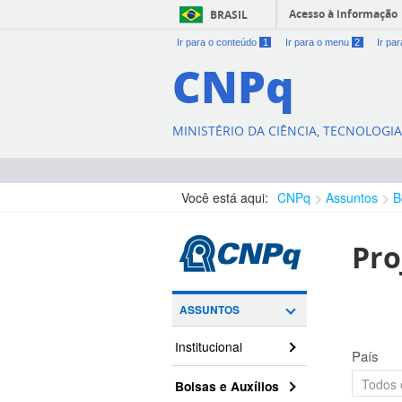
Acesso à informação
BRASIL
Ir para o conteúdo
1
Ir para o menu
2
Ir pa
CNPq
MINISTÉRIO DA CIÊNCIA, TECNOLOGI
Você está aqui:
CNPq
Assuntos
B
Pro
ASSUNTOS
Institucional
País
Bolsas e Auxílios