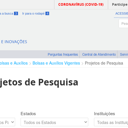
CORONAVÍRUS (COVID-19)
Participe
ra a busca
3
Ir para o rodapé
4
ACESSI
A E INOVAÇÕES
Perguntas frequentes
Central de Atendimento
Serv
olsas e Auxílios
Bolsas e Auxílios Vigentes
Projetos de Pesquisa
jetos de Pesquisa
Estados
Instituições