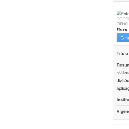
COOR
CIÊNCI
Física
E-ma
Título
Resu
civili
divisõ
aplica
Instit
Vigên