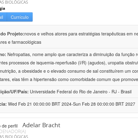
AS BIOLÓGICAS
gia
il
Currículo
 do Projeto:
novos e velhos atores para estratégias terapêuticas em nef
ares e farmacológicas
mo:
Nefropatias, nome amplo que caracteriza a diminuição da função r
ntes processos de isquemia-reperfusão (I/R) (agudos), uropatia obstrut
nutrição, a obesidade e o elevado consumo de sal constituírem um con
tares, elas têm a hipertensão como comorbidade comum que promov
uição/UF/País:
Universidade Federal do Rio de Janeiro - RJ - Brasil
cia:
Wed Feb 21 00:00:00 BRT 2024-Sun Feb 28 00:00:00 BRT 2027
Adelar Bracht
DENADOR(A)
AS BIOLÓGICAS