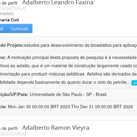
Adalberto Leandro Faxina
DENADOR(A)
HARIAS
aria Civil
il
Currículo
 do Projeto:
estudos para desenvolvimento de bioasfaltos para aplic
mo:
A motivação principal desta proposta de pesquisa é a necessidade
ativos ao asfalto, que é um material de construção largamente usado 
imentação para produzir misturas asfálticas. Asfaltos são derivados da
ibilidade depende basicamente do quanto durar o ciclo do petróle
...
le
uição/UF/País:
Universidade de São Paulo - SP - Brasil
cia:
Mon Jan 30 00:00:00 BRT 2023-Thu Dec 31 00:00:00 BRT 2026
Adalberto Ramon Vieyra
DENADOR(A)