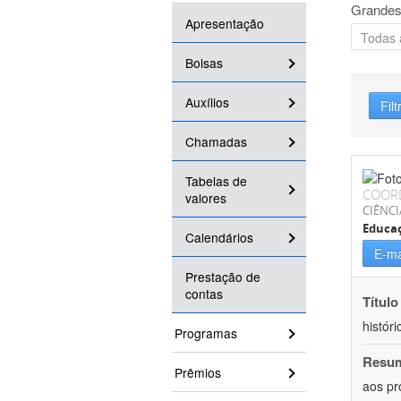
Grandes
Apresentação
Bolsas
Auxílios
Filt
Chamadas
Tabelas de
COOR
valores
CIÊNC
Educa
Calendários
E-ma
Prestação de
contas
Título
históri
Programas
Resu
Prêmios
aos pr