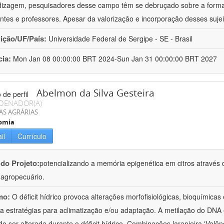
izagem, pesquisadores desse campo têm se debruçado sobre a formaç
ntes e professores. Apesar da valorização e incorporação desses sujei
uição/UF/País:
Universidade Federal de Sergipe - SE - Brasil
cia:
Mon Jan 08 00:00:00 BRT 2024-Sun Jan 31 00:00:00 BRT 2027
Abelmon da Silva Gesteira
DENADOR(A)
AS AGRÁRIAS
omia
il
Currículo
 do Projeto:
potencializando a memória epigenética em citros através d
o agropecuário.
mo:
O déficit hídrico provoca alterações morfofisiológicas, bioquímica
 a estratégias para aclimatização e/ou adaptação. A metilação do DNA 
o ser alterada durante o déficit hídrico. Combinações laranjeira 'Valên