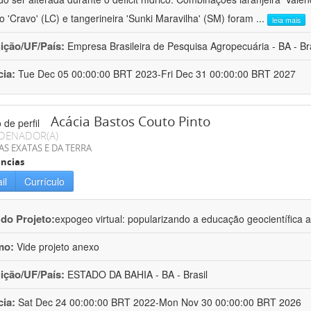
ro 'Cravo' (LC) e tangerineira 'Sunki Maravilha' (SM) foram
...
leia mais
uição/UF/País:
Empresa Brasileira de Pesquisa Agropecuária - BA - Bra
cia:
Tue Dec 05 00:00:00 BRT 2023-Fri Dec 31 00:00:00 BRT 2027
Acácia Bastos Couto Pinto
DENADOR(A)
AS EXATAS E DA TERRA
ncias
il
Currículo
 do Projeto:
expogeo virtual: popularizando a educação geocientífica a
mo:
Vide projeto anexo
uição/UF/País:
ESTADO DA BAHIA - BA - Brasil
cia:
Sat Dec 24 00:00:00 BRT 2022-Mon Nov 30 00:00:00 BRT 2026