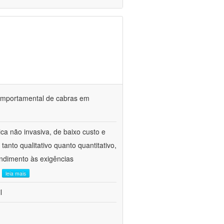
o comportamental de cabras em
ca não invasiva, de baixo custo e
tanto qualitativo quanto quantitativo,
ndimento às exigências
.
leia mais
l