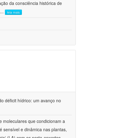
ão da consciência histórica de
...
leia mais
o déficit hídrico: um avanço no
s e moleculares que condicionam a
é sensível e dinâmica nas plantas,
cia' (LA) com os porta-enxertos