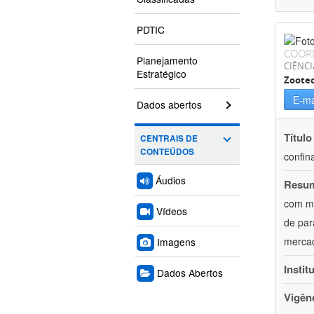
PDTIC
COOR
Planejamento
CIÊNCI
Estratégico
Zoote
E-ma
Dados abertos
Título
CENTRAIS DE
CONTEÚDOS
confin
Áudios
Resu
com mú
Vídeos
de par
mercad
Imagens
Instit
Dados Abertos
Vigên