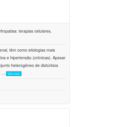
ropatias: terapias celulares,
enal, têm como etiologias mais
iva e hipertensão (crônicas). Apesar
junto heterogêneo de distúrbios
e
...
leia mais