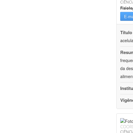
CIÊNCI
Fisiolo
E-ma
Título
acelul
Resu
freque
da des
alimen
Instit
Vigên
COOR
CIÊNCI