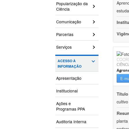
Aprend
Popularização da
Ciência
estuda
Comunicação
Instit
Vigên
Parcerias
Serviços
COOR
ACESSO À
CIÊNCI
INFORMAÇÃO
Agron
Apresentação
E-ma
Institucional
Título
cultiv
Ações e
Programas PPA
Resu
planta
Auditoria Interna
podend