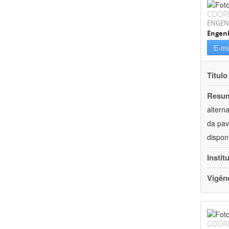
COOR
ENGEN
Engenh
E-ma
Título
Resu
altern
da pav
dispon
Instit
Vigên
COOR