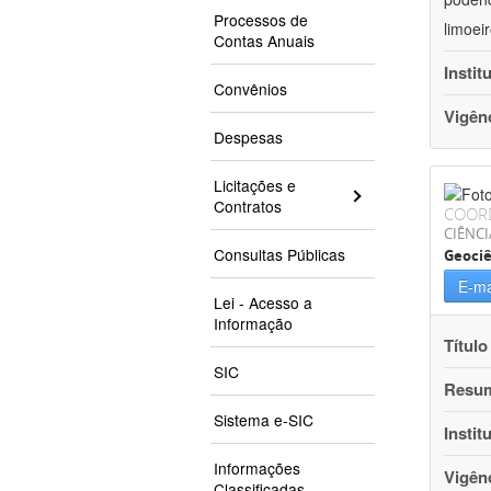
Processos de
limoei
Contas Anuais
Instit
Convênios
Vigên
Despesas
Licitações e
Contratos
COOR
CIÊNCI
Consultas Públicas
Geociê
E-ma
Lei - Acesso a
Informação
Título
SIC
Resu
Sistema e-SIC
Instit
Informações
Vigên
Classificadas