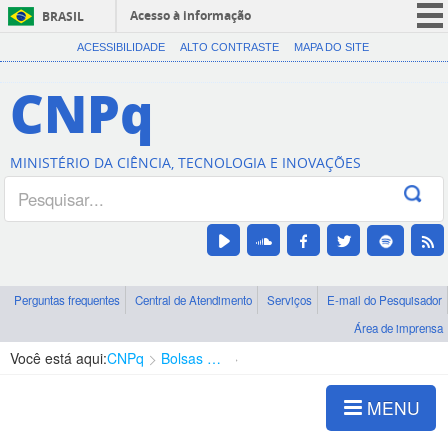
Acesso à informação
BRASIL
CORONAVÍRUS (COVID-19)
ACESSIBILIDADE
ALTO CONTRASTE
MAPA DO SITE
Participe
CNPq
Serviços
Legislação
MINISTÉRIO DA CIÊNCIA, TECNOLOGIA E INOVAÇÕES
Canais
Perguntas frequentes
Central de Atendimento
Serviços
E-mail do Pesquisador
Área de imprensa
Você está aqui:
CNPq
Bolsas e Auxílios Vigentes
Projetos de Pesquisa
MENU