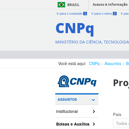
Acesso à informação
BRASIL
Ir para o conteúdo
1
Ir para o menu
2
Ir pa
CNPq
MINISTÉRIO DA CIÊNCIA, TECNOLOGI
Você está aqui:
CNPq
Assuntos
B
Pro
ASSUNTOS
Institucional
País
Bolsas e Auxílios