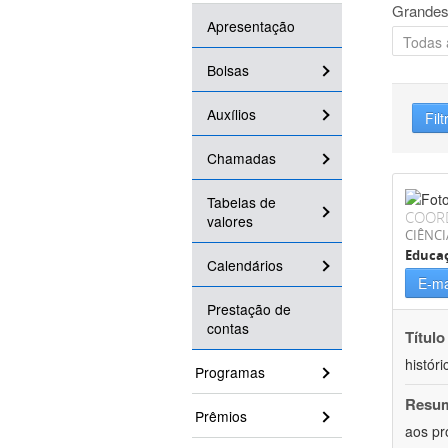
Grandes
Apresentação
Bolsas
Auxílios
Filt
Chamadas
Tabelas de
COOR
valores
CIÊNC
Educa
Calendários
E-ma
Prestação de
contas
Título
históri
Programas
Resu
Prêmios
aos pr