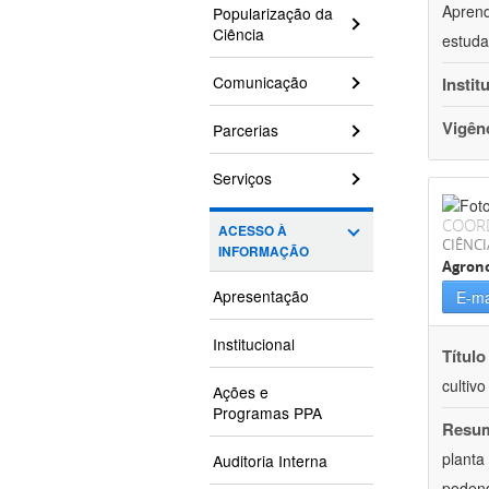
Aprend
Popularização da
Ciência
estuda
Comunicação
Instit
Vigên
Parcerias
Serviços
COOR
ACESSO À
CIÊNCI
INFORMAÇÃO
Agron
Apresentação
E-ma
Institucional
Título
cultiv
Ações e
Programas PPA
Resu
planta
Auditoria Interna
podend