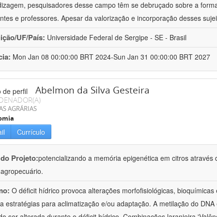
izagem, pesquisadores desse campo têm se debruçado sobre a formaç
ntes e professores. Apesar da valorização e incorporação desses sujei
uição/UF/País:
Universidade Federal de Sergipe - SE - Brasil
cia:
Mon Jan 08 00:00:00 BRT 2024-Sun Jan 31 00:00:00 BRT 2027
Abelmon da Silva Gesteira
DENADOR(A)
AS AGRÁRIAS
omia
il
Currículo
 do Projeto:
potencializando a memória epigenética em citros através d
o agropecuário.
mo:
O déficit hídrico provoca alterações morfofisiológicas, bioquímica
 a estratégias para aclimatização e/ou adaptação. A metilação do DNA 
o ser alterada durante o déficit hídrico. Combinações laranjeira 'Valên