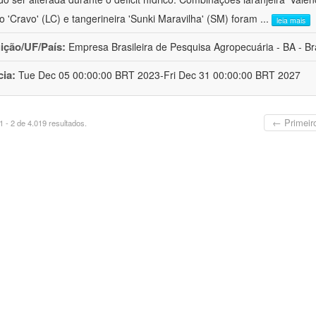
ro 'Cravo' (LC) e tangerineira 'Sunki Maravilha' (SM) foram
...
leia mais
uição/UF/País:
Empresa Brasileira de Pesquisa Agropecuária - BA - Bra
cia:
Tue Dec 05 00:00:00 BRT 2023-Fri Dec 31 00:00:00 BRT 2027
← Primeir
 - 2 de 4.019 resultados.