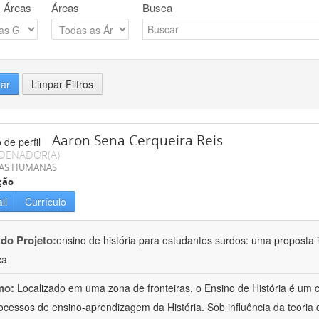
 Áreas
Áreas
Busca
rar
Limpar Filtros
Aaron Sena Cerqueira Reis
DENADOR(A)
IAS HUMANAS
ção
il
Currículo
 do Projeto:
ensino de história para estudantes surdos: uma proposta i
ca
mo:
Localizado em uma zona de fronteiras, o Ensino de História é um
ocessos de ensino-aprendizagem da História. Sob influência da teoria d