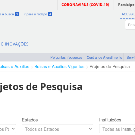
CORONAVÍRUS (COVID-19)
Participe
ra a busca
3
Ir para o rodapé
4
ACESSI
A E INOVAÇÕES
Perguntas frequentes
Central de Atendimento
Serv
olsas e Auxílios
Bolsas e Auxílios Vigentes
Projetos de Pesquisa
jetos de Pesquisa
Estados
Instituições