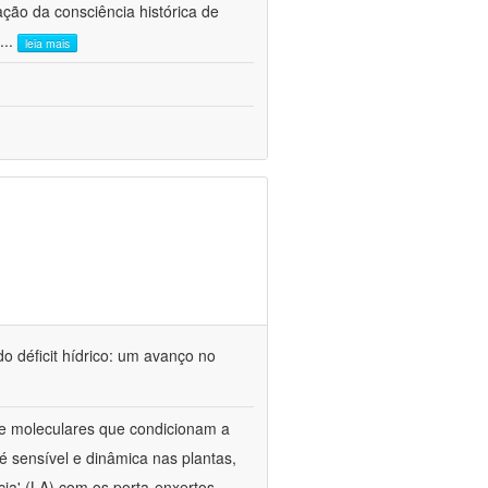
ão da consciência histórica de
...
leia mais
o déficit hídrico: um avanço no
s e moleculares que condicionam a
é sensível e dinâmica nas plantas,
cia' (LA) com os porta-enxertos