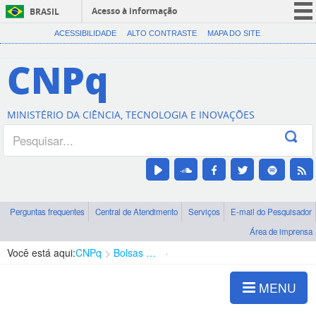
Acesso à informação
BRASIL
CORONAVÍRUS (COVID-19)
ACESSIBILIDADE
ALTO CONTRASTE
MAPA DO SITE
Participe
CNPq
Serviços
Legislação
MINISTÉRIO DA CIÊNCIA, TECNOLOGIA E INOVAÇÕES
Canais
Perguntas frequentes
Central de Atendimento
Serviços
E-mail do Pesquisador
Área de imprensa
Você está aqui:
CNPq
Bolsas e Auxílios Vigentes
Projetos de Pesquisa
MENU