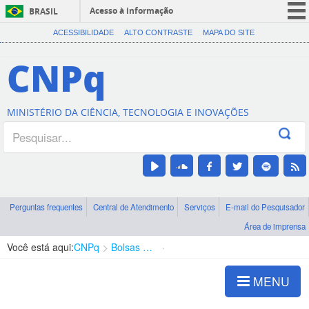
Acesso à informação
BRASIL
CORONAVÍRUS (COVID-19)
ACESSIBILIDADE
ALTO CONTRASTE
MAPA DO SITE
Participe
CNPq
Serviços
Legislação
MINISTÉRIO DA CIÊNCIA, TECNOLOGIA E INOVAÇÕES
Canais
Perguntas frequentes
Central de Atendimento
Serviços
E-mail do Pesquisador
Área de imprensa
Você está aqui:
CNPq
Bolsas e Auxílios Vigentes
Projetos de Pesquisa
MENU